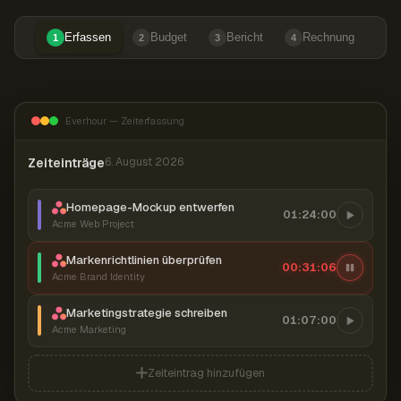
Erfassen
Budget
Bericht
Rechnung
1
2
3
4
Everhour — Zeiterfassung
Zeiteinträge
6. August 2026
Homepage-Mockup entwerfen
01:24:00
Acme Web Project
Markenrichtlinien überprüfen
00:31:07
Acme Brand Identity
Marketingstrategie schreiben
01:07:00
Acme Marketing
Zeiteintrag hinzufügen