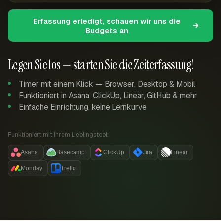
Erfassung erledigt, schauen wir uns die
Budgets an
Legen Sie los — starten Sie die Zeiterfassung!
Timer mit einem Klick — Browser, Desktop & Mobil
Funktioniert in Asana, ClickUp, Linear, GitHub & mehr
Einfache Einrichtung, keine Lernkurve
Funktioniert mit Ihrem Lieblingstool:
Asana
Basecamp
ClickUp
Jira
Linear
Monday
Trello