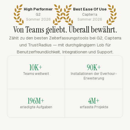
High Performer
Best Ease Of Use
G2
Capterra
Sommer 2026
Sommer 2026
Von Teams geliebt. Überall bewährt.
Zählt zu den besten Zeiterfassungstools bei G2, Capterra
und TrustRadius — mit durchgängigem Lob für
Benutzerfreundlichkeit, Integrationen und Support.
10K+
90K+
Teams weltweit
Installationen der Everhour-
Erweiterung
196M+
4M+
erledigte Aufgaben
erfasste Projekte