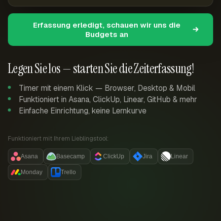
Erfassung erledigt, schauen wir uns die
Budgets an
Legen Sie los — starten Sie die Zeiterfassung!
Timer mit einem Klick — Browser, Desktop & Mobil
Funktioniert in Asana, ClickUp, Linear, GitHub & mehr
Einfache Einrichtung, keine Lernkurve
Funktioniert mit Ihrem Lieblingstool:
Asana
Basecamp
ClickUp
Jira
Linear
Monday
Trello