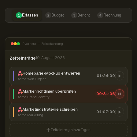
Erfassen
Budget
Bericht
Rechnung
1
2
3
4
Everhour — Zeiterfassung
Zeiteinträge
10. August 2026
Homepage-Mockup entwerfen
01:24:00
Acme Web Project
Markenrichtlinien überprüfen
00:31:07
Acme Brand Identity
Marketingstrategie schreiben
01:07:00
Acme Marketing
Zeiteintrag hinzufügen