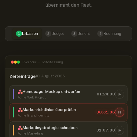
übernimmt den Rest.
Erfassen
Budget
Bericht
Rechnung
1
2
3
4
Everhour — Zeiterfassung
Zeiteinträge
10. August 2026
Homepage-Mockup entwerfen
01:24:00
Acme Web Project
Markenrichtlinien überprüfen
00:31:07
Acme Brand Identity
Marketingstrategie schreiben
01:07:00
Acme Marketing