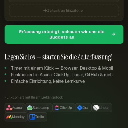
Zeiteintrag hinzufügen
Erfassung erledigt, schauen wir uns die
Budgets an
Legen Sie los — starten Sie die Zeiterfassung!
Timer mit einem Klick — Browser, Desktop & Mobil
Funktioniert in Asana, ClickUp, Linear, GitHub & mehr
Einfache Einrichtung, keine Lernkurve
Funktioniert mit Ihrem Lieblingstool:
Asana
Basecamp
ClickUp
Jira
Linear
Monday
Trello