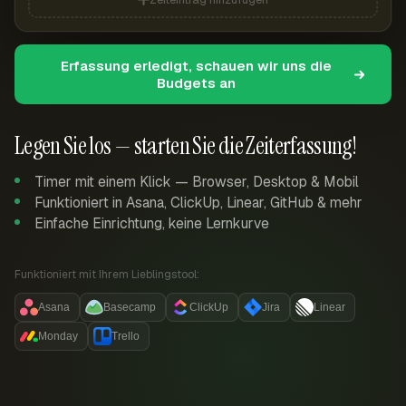
Erfassung erledigt, schauen wir uns die
Budgets an
Legen Sie los — starten Sie die Zeiterfassung!
Timer mit einem Klick — Browser, Desktop & Mobil
Funktioniert in Asana, ClickUp, Linear, GitHub & mehr
Einfache Einrichtung, keine Lernkurve
Funktioniert mit Ihrem Lieblingstool:
Asana
Basecamp
ClickUp
Jira
Linear
Monday
Trello