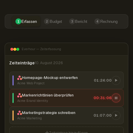
Erfassen
Budget
Bericht
Rechnung
1
2
3
4
Everhour — Zeiterfassung
Zeiteinträge
10. August 2026
Homepage-Mockup entwerfen
01:24:00
Acme Web Project
Markenrichtlinien überprüfen
00:31:06
Acme Brand Identity
Marketingstrategie schreiben
01:07:00
Acme Marketing
Zeiteintrag hinzufügen