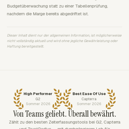
Budgetüberwachung statt zu einer Tabellenprüfung,
nachdem die Marge bereits abgedriftet ist.
Dieser Inhalt dient nur der allgemeinen Information, ist möglicherweise
nicht vollständig aktuell und wird ohne jegliche Gewährleistung oder
Haftung bereitgestellt.
High Performer
Best Ease Of Use
G2
Capterra
Sommer 2026
Sommer 2026
Von Teams geliebt. Überall bewährt.
Zählt zu den besten Zeiterfassungstools bei G2, Capterra
und TrustRadius — mit durchgängigem Lob für