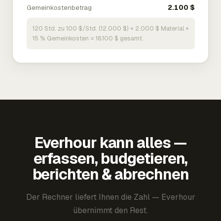
Gemeinkostenbetrag
2.100 $
120 Std. zu 100 $/Std. (12.000 $) + 2.000 $ Material +
15 % Gemeinkosten = 16.100 $ gesamt.
Everhour kann alles —
erfassen, budgetieren,
berichten & abrechnen
Der Rechner liefert Ihnen die Zahl — Everhour
übernimmt den Rest.