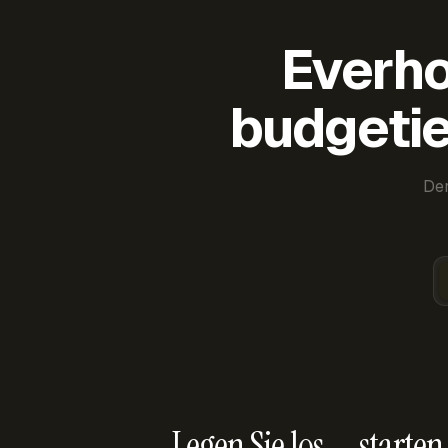
Everho
budgetie
Der
Legen Sie los — starten 