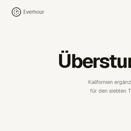
Everhour
Überstu
Kalifornien ergän
für den siebten 