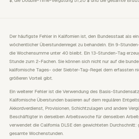
$, die Double-Time-Vergütung 51,20 $ und die gesamte Brutto
Der häufigste Fehler in Kalifornien ist, den Bundesstaat als e
wöchentlicher Überstundenregel zu behandeln. Ein 9-Stunden
die Wochensumme unter 40 bleibt. Ein 13-Stunden-Tag erzeu
Stunde zum 2-Fachen. Sie können sich nicht nur auf die bund
kalifornische Tages- oder Siebter-Tag-Regel dem erfassten nic
größeren Vorteil gibt.
Ein weiterer Fehler ist die Verwendung des Basis-Stundensatze
Kalifornische Überstunden basieren auf dem regulären Entgelts
Akkordverdienst, Provisionen, Schichtzulagen und andere Ver
Beschäftigter in derselben Arbeitswoche für denselben Arbeit
verwendet die California DLSE den gewichteten Durchschnitt:
gesamte Wochenstunden.