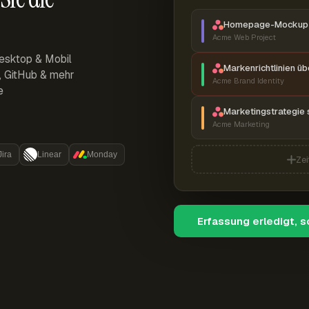
Homepage-Mockup 
Acme Web Project
esktop & Mobil
Markenrichtlinien ü
r, GitHub & mehr
Acme Brand Identity
e
Marketingstrategie 
Acme Marketing
Jira
Linear
Monday
Zei
Erfassung erledigt, 