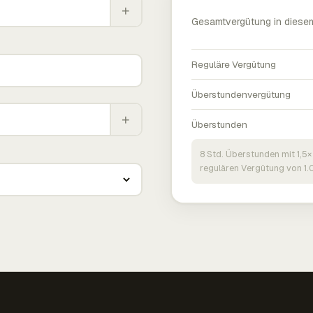
+
Gesamtvergütung in diese
Reguläre Vergütung
Überstundenvergütung
+
Überstunden
8 Std. Überstunden mit 1,5×
regulären Vergütung von 1.