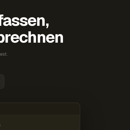
fassen,
abrechnen
est.
6