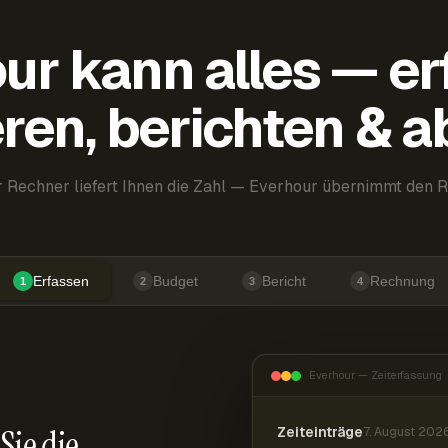
ur kann alles — er
ren, berichten & 
 Rechner liefert Ihnen die Zahl — Everhour übernimmt den R
Erfassen
Budget
Bericht
Rechnung
1
2
3
4
Everhour — Zeiterfassung
Sie die
Zeiteinträge
7. August 202