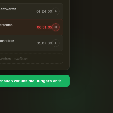
entwerfen
01:24:00
berprüfen
00:31:06
schreiben
01:07:00
teintrag hinzufügen
schauen wir uns die Budgets an