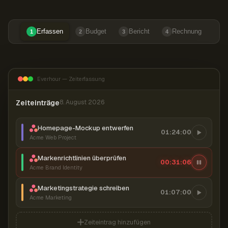
Erfassen
Budget
Bericht
Rechnung
1
2
3
4
Everhour — Zeiterfassung
Zeiteinträge
8. August 2026
Homepage-Mockup entwerfen
01:24:00
Acme Web Project
Markenrichtlinien überprüfen
00:31:07
Acme Brand Identity
Marketingstrategie schreiben
01:07:00
Acme Marketing
Zeiteintrag hinzufügen