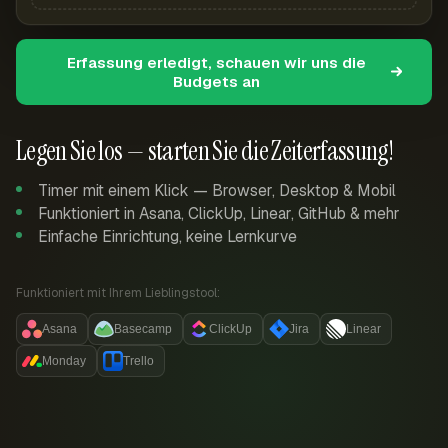
Erfassung erledigt, schauen wir uns die
Budgets an
Legen Sie los — starten Sie die Zeiterfassung!
Timer mit einem Klick — Browser, Desktop & Mobil
Funktioniert in Asana, ClickUp, Linear, GitHub & mehr
Einfache Einrichtung, keine Lernkurve
Funktioniert mit Ihrem Lieblingstool:
Asana
Basecamp
ClickUp
Jira
Linear
Monday
Trello