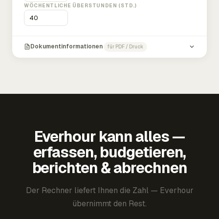
WÖCHENTLICHE ÜBERSTUNDEN (STD.)
Dokumentinformationen
für PDF / Druck
Everhour kann alles —
erfassen, budgetieren,
berichten & abrechnen
Der Rechner liefert Ihnen die Zahl — Everhour
übernimmt den Rest.