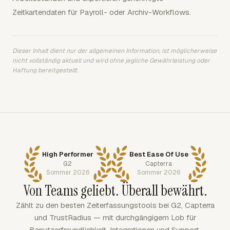
Zeitkartendaten für Payroll- oder Archiv-Workflows.
Dieser Inhalt dient nur der allgemeinen Information, ist möglicherweise
nicht vollständig aktuell und wird ohne jegliche Gewährleistung oder
Haftung bereitgestellt.
High Performer
Best Ease Of Use
G2
Capterra
Sommer 2026
Sommer 2026
Von Teams geliebt. Überall bewährt.
Zählt zu den besten Zeiterfassungstools bei G2, Capterra
und TrustRadius — mit durchgängigem Lob für
Benutzerfreundlichkeit, Integrationen und Support.