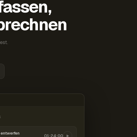
fassen,
abrechnen
est.
6
entwerfen
01:24:00