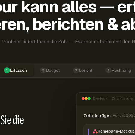
ur kann alles — er
ren, berichten & 
 Rechner liefert Ihnen die Zahl — Everhour übernimmt den R
Erfassen
Budget
Bericht
Rechnung
1
2
3
4
Everhour — Zeiterfassung
Sie die
Zeiteinträge
7. August 202
Homepage-Mockup 