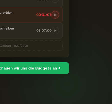
berprüfen
00:31:08
schreiben
01:07:00
teintrag hinzufügen
schauen wir uns die Budgets an