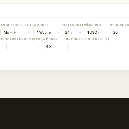
M
ANGEZEIGTE TAGE
WOCHEN
ZEITFORMAT
WÄHRUNG
STUNDENS
$
USD
2X-ÜBERSTUNDEN (STD.)
WÖCHENTLICHE ÜBERSTUNDEN (STD.)