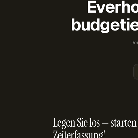
Everho
budgetie
Der
Legen Sie los — starten 
Zeiterfassung!