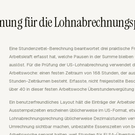
hnung für die Lohnabrechnung
Eine Stundenzettel-Berechnung beantwortet drei praktische Fr
Arbeitskraft erfasst hat, welche Pausen in der Summe blei
auslöst. Für die Prüfung der US-Lohnabrechnung verwendet 
Arbeitswoche: einen festen Zeitraum von 168 Stunden, der au
Stunden-Zeiträumen besteht. Erfasste, nicht freigestellte Bes
über 40 in dieser festen Arbeitswoche Überstundenvergütung 
Ein benutzerfreundliches Layout hält die Einträge der Arbeitsk
Ausstempelzeiten erscheinen üblicherweise im US-Format, e
Lohnabrechnungsrechnung üblicherweise Dezimalstunden verw
Umrechnung sichtbar machen, unbezahlte Essenszeiten von bez
Arbeitswoche separat halten, weil Stunden für FLSA-Überstu