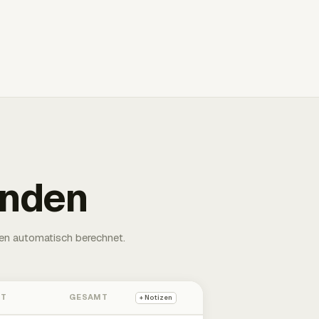
unden
en automatisch berechnet.
HT
GESAMT
+ Notizen