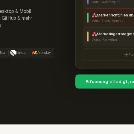
Acme Web Project
esktop & Mobil
Markenrichtlinien ü
r, GitHub & mehr
Acme Brand Identity
e
Marketingstrategie 
Acme Marketing
Jira
Linear
Monday
Zei
Erfassung erledigt, 