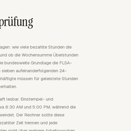
sprüfung
agen: wie viele bezahlte Stunden die
ben und ob die Wochensumme Überstunden
die bundesweite Grundlage die FLSA-
s sieben aufeinanderfolgenden 24-
chäftigte müssen für geleistete Stunden
erhalten.
raft lesbar. Einstempel- und
twa 8:30 AM und 5:00 PM, während die
endet. Der Rechner sollte diese
ahlter Zeit trennen und jede
nden nicht über mehrere Arbeitswochen