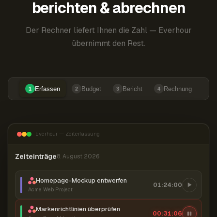
berichten & abrechnen
Der Rechner liefert Ihnen die Zahl — Everhour
übernimmt den Rest.
Erfassen
Budget
Bericht
Rechnung
1
2
3
4
Everhour — Zeiterfassung
Zeiteinträge
8. August 2026
Homepage-Mockup entwerfen
01:24:00
Acme Web Project
Markenrichtlinien überprüfen
00:31:06