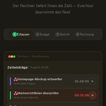
Der Rechner liefert Ihnen die Zahl — Everhour
übernimmt den Rest.
Erfassen
Budget
Bericht
Rechnung
1
2
3
4
Everhour — Zeiterfassung
Zeiteinträge
7. August 2026
Homepage-Mockup entwerfen
01:24:00
Acme Web Project
Markenrichtlinien überprüfen
00:31:07
Acme Brand Identity