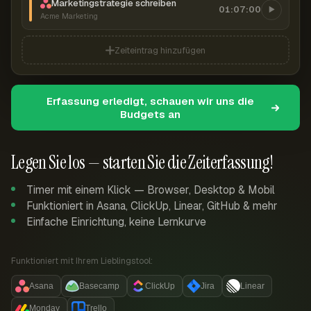
Marketingstrategie schreiben
01:07:00
Acme Marketing
Zeiteintrag hinzufügen
Erfassung erledigt, schauen wir uns die
Budgets an
Legen Sie los — starten Sie die Zeiterfassung!
Timer mit einem Klick — Browser, Desktop & Mobil
Funktioniert in Asana, ClickUp, Linear, GitHub & mehr
Einfache Einrichtung, keine Lernkurve
Funktioniert mit Ihrem Lieblingstool:
Asana
Basecamp
ClickUp
Jira
Linear
Monday
Trello