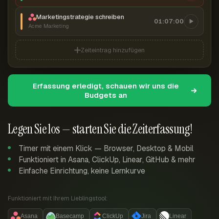
Marketingstrategie schreiben
01:07:00
Acme Marketing
Zeiteintrag hinzufügen
Erfassung erledigt, schauen wir uns die
Budgets an
Legen Sie los — starten Sie die Zeiterfassung!
Timer mit einem Klick — Browser, Desktop & Mobil
Funktioniert in Asana, ClickUp, Linear, GitHub & mehr
Einfache Einrichtung, keine Lernkurve
Funktioniert mit Ihrem Lieblingstool:
Asana
Basecamp
ClickUp
Jira
Linear