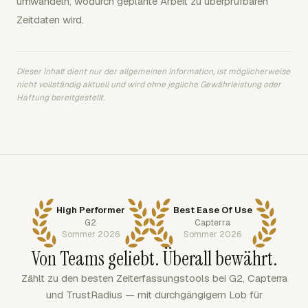
umwandeln, wodurch geplante Arbeit zu überprüfbaren
Zeitdaten wird.
Dieser Inhalt dient nur der allgemeinen Information, ist möglicherweise
nicht vollständig aktuell und wird ohne jegliche Gewährleistung oder
Haftung bereitgestellt.
High Performer
Best Ease Of Use
G2
Capterra
Sommer 2026
Sommer 2026
Von Teams geliebt. Überall bewährt.
Zählt zu den besten Zeiterfassungstools bei G2, Capterra
und TrustRadius — mit durchgängigem Lob für