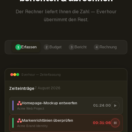
Der Rechner liefert Ihnen die Zahl — Everhour
übernimmt den Rest.
Erfassen
Budget
Bericht
Rechnung
1
2
3
4
Everhour — Zeiterfassung
Zeiteinträge
7. August 2026
Homepage-Mockup entwerfen
01:24:00
Acme Web Project
Markenrichtlinien überprüfen
00:31:06
Acme Brand Identity