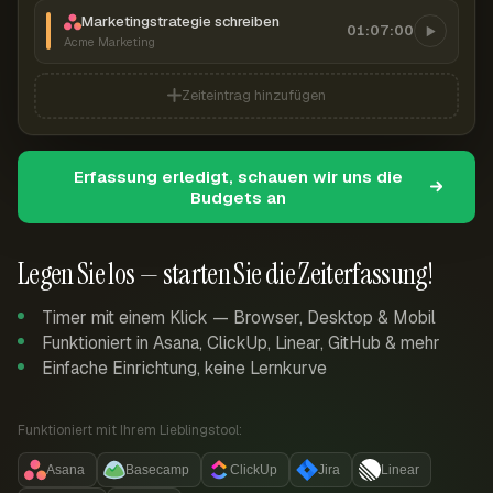
Marketingstrategie schreiben
01:07:00
Acme Marketing
Zeiteintrag hinzufügen
Erfassung erledigt, schauen wir uns die
Budgets an
Legen Sie los — starten Sie die Zeiterfassung!
Timer mit einem Klick — Browser, Desktop & Mobil
Funktioniert in Asana, ClickUp, Linear, GitHub & mehr
Einfache Einrichtung, keine Lernkurve
Funktioniert mit Ihrem Lieblingstool:
Asana
Basecamp
ClickUp
Jira
Linear