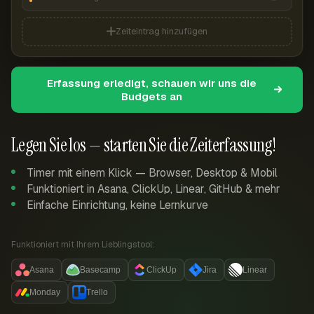
Zeiteintrag hinzufügen
Erfassung erledigt, schauen wir uns die
Budgets an
Legen Sie los — starten Sie die Zeiterfassung!
Timer mit einem Klick — Browser, Desktop & Mobil
Funktioniert in Asana, ClickUp, Linear, GitHub & mehr
Einfache Einrichtung, keine Lernkurve
Funktioniert mit Ihrem Lieblingstool:
Asana
Basecamp
ClickUp
Jira
Linear
Monday
Trello