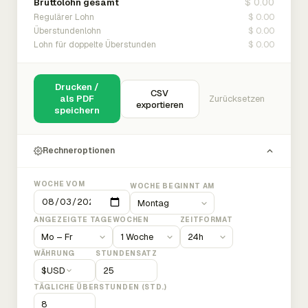
$ 0.00
Bruttolohn gesamt
$ 0.00
Regulärer Lohn
$ 0.00
Überstundenlohn
$ 0.00
Lohn für doppelte Überstunden
Drucken /
CSV
als PDF
Zurücksetzen
exportieren
speichern
Rechneroptionen
WOCHE VOM
WOCHE BEGINNT AM
ANGEZEIGTE TAGE
WOCHEN
ZEITFORMAT
WÄHRUNG
STUNDENSATZ
$
USD
TÄGLICHE ÜBERSTUNDEN (STD.)