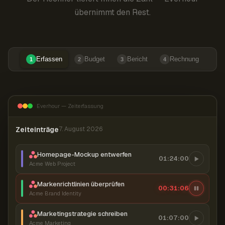
übernimmt den Rest.
Erfassen
Budget
Bericht
Rechnung
1
2
3
4
Everhour — Zeiterfassung
Zeiteinträge
7. August 2026
Homepage-Mockup entwerfen
01:24:00
Acme Web Project
Markenrichtlinien überprüfen
00:31:07
Acme Brand Identity
Marketingstrategie schreiben
01:07:00
Acme Marketing