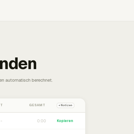
unden
en automatisch berechnet.
HT
GESAMT
+ Notizen
0:00
Kopieren