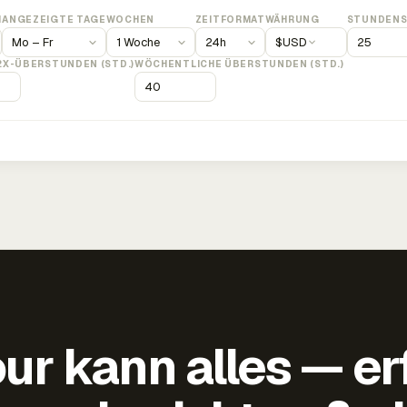
M
ANGEZEIGTE TAGE
WOCHEN
ZEITFORMAT
WÄHRUNG
STUNDENS
$
USD
2X-ÜBERSTUNDEN (STD.)
WÖCHENTLICHE ÜBERSTUNDEN (STD.)
ur kann alles — er