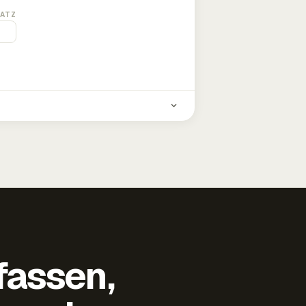
ATZ
fassen,