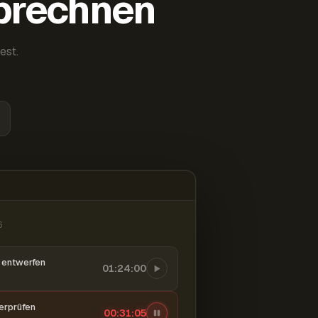
abrechnen
est.
6
entwerfen
01:24:00
berprüfen
00:31:06