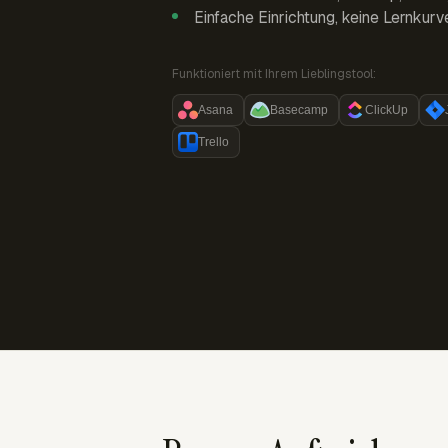
Einfache Einrichtung, keine Lernkurv
Funktioniert mit Ihrem Lieblingstool:
Asana
Basecamp
ClickUp
Trello