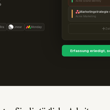
Acme Brand Identity
e
Marketingstrategie 
Acme Marketing
Jira
Linear
Monday
Zei
Erfassung erledigt, 