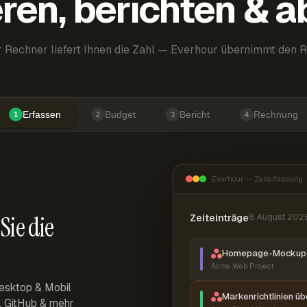
ren, berichten & 
 Rechner liefert Ihnen die Zahl — Everhour übernimmt den R
Erfassen
Budget
Bericht
Rechnung
1
2
3
4
Everhour — Zeiterfassung
Sie die
Zeiteinträge
8. August 202
Homepage-Mockup 
Acme Web Project
esktop & Mobil
Markenrichtlinien ü
r, GitHub & mehr