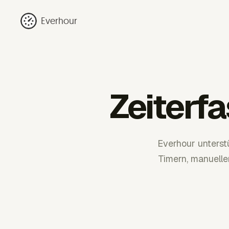
Everhour
Zeiterf
Everhour unterst
Timern, manuell