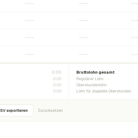
0:00
Bruttolohn gesamt
0:00
Regulärer Lohn
0:00
Überstundenlohn
0:00
Lohn für doppelte Überstunden
SV exportieren
Zurücksetzen