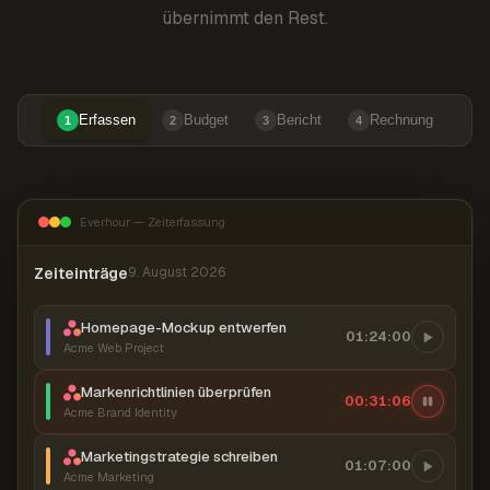
übernimmt den Rest.
Erfassen
Budget
Bericht
Rechnung
1
2
3
4
Everhour — Zeiterfassung
Zeiteinträge
9. August 2026
Homepage-Mockup entwerfen
01:24:00
Acme Web Project
Markenrichtlinien überprüfen
00:31:07
Acme Brand Identity
Marketingstrategie schreiben
01:07:00
Acme Marketing