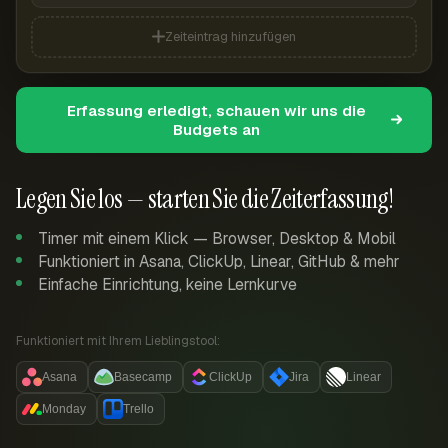
Zeiteintrag hinzufügen
Erfassung erledigt, schauen wir uns die
Budgets an
Legen Sie los — starten Sie die Zeiterfassung!
Timer mit einem Klick — Browser, Desktop & Mobil
Funktioniert in Asana, ClickUp, Linear, GitHub & mehr
Einfache Einrichtung, keine Lernkurve
Funktioniert mit Ihrem Lieblingstool:
Asana
Basecamp
ClickUp
Jira
Linear
Monday
Trello