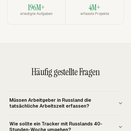
196M+
4M+
erledigte Aufgaben
erfasste Projekte
Häufig gestellte Fragen
Müssen Arbeitgeber in Russland die
tatsächliche Arbeitszeit erfassen?
Ja. Russische Arbeitgeber sind verpflichtet,
Wie sollte ein Tracker mit Russlands 40-
Aufzeichnungen über die tatsächlich von jedem
Stunden-Woche umgehen?