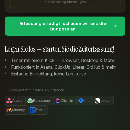
Zeiteintrag hinzufügen
Erfassung erledigt, schauen wir uns die
Budgets an
Legen Sie los — starten Sie die Zeiterfassung!
Timer mit einem Klick — Browser, Desktop & Mobil
Funktioniert in Asana, ClickUp, Linear, GitHub & mehr
Einfache Einrichtung, keine Lernkurve
Funktioniert mit Ihrem Lieblingstool:
Asana
Basecamp
ClickUp
Jira
Linear
Monday
Trello