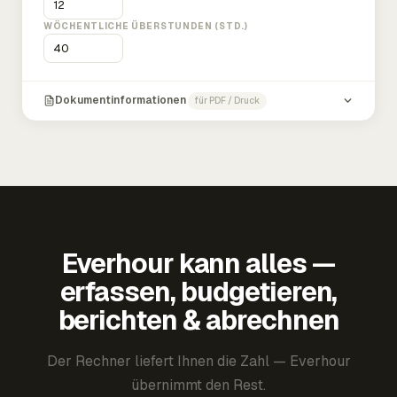
WÖCHENTLICHE ÜBERSTUNDEN (STD.)
Dokumentinformationen
für PDF / Druck
Everhour kann alles —
erfassen, budgetieren,
berichten & abrechnen
Der Rechner liefert Ihnen die Zahl — Everhour
übernimmt den Rest.