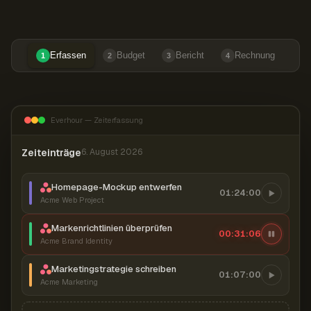
Erfassen
Budget
Bericht
Rechnung
1
2
3
4
Everhour — Zeiterfassung
Zeiteinträge
6. August 2026
Homepage-Mockup entwerfen
01:24:00
Acme Web Project
Markenrichtlinien überprüfen
00:31:07
Acme Brand Identity
Marketingstrategie schreiben
01:07:00
Acme Marketing