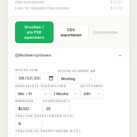
$ 0.00
Überstundenlohn
$ 0.00
Lohn für doppelte Überstunden
Drucken /
CSV
als PDF
Zurücksetzen
exportieren
speichern
Rechneroptionen
WOCHE VOM
WOCHE BEGINNT AM
ANGEZEIGTE TAGE
WOCHEN
ZEITFORMAT
WÄHRUNG
STUNDENSATZ
$
USD
TÄGLICHE ÜBERSTUNDEN (STD.)
TÄGLICHE 2X-ÜBERSTUNDEN (STD.)