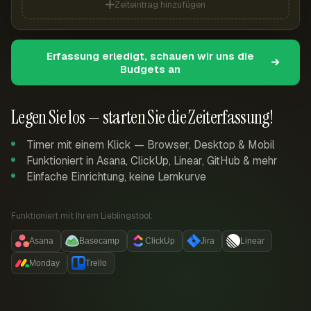
Zeiteintrag hinzufügen
Erfassung erledigt, schauen wir uns die
Budgets an
Legen Sie los — starten Sie die Zeiterfassung!
Timer mit einem Klick — Browser, Desktop & Mobil
Funktioniert in Asana, ClickUp, Linear, GitHub & mehr
Einfache Einrichtung, keine Lernkurve
Funktioniert mit Ihrem Lieblingstool:
Asana
Basecamp
ClickUp
Jira
Linear
Monday
Trello