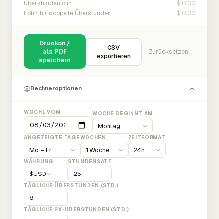
$ 0.00
Überstundenlohn
$ 0.00
Lohn für doppelte Überstunden
Drucken /
CSV
als PDF
Zurücksetzen
exportieren
speichern
Rechneroptionen
WOCHE VOM
WOCHE BEGINNT AM
ANGEZEIGTE TAGE
WOCHEN
ZEITFORMAT
WÄHRUNG
STUNDENSATZ
$
USD
TÄGLICHE ÜBERSTUNDEN (STD.)
TÄGLICHE 2X-ÜBERSTUNDEN (STD.)