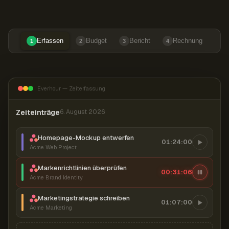
Erfassen
Budget
Bericht
Rechnung
1
2
3
4
Everhour — Zeiterfassung
Zeiteinträge
6. August 2026
Homepage-Mockup entwerfen
01:24:00
Acme Web Project
Markenrichtlinien überprüfen
00:31:07
Acme Brand Identity
Marketingstrategie schreiben
01:07:00
Acme Marketing