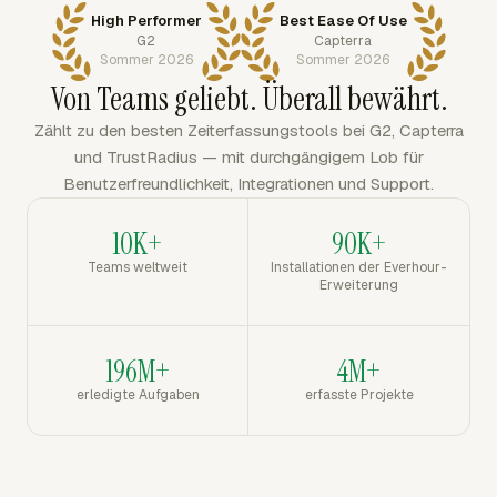
High Performer
Best Ease Of Use
G2
Capterra
Sommer 2026
Sommer 2026
Von Teams geliebt. Überall bewährt.
Zählt zu den besten Zeiterfassungstools bei G2, Capterra
und TrustRadius — mit durchgängigem Lob für
Benutzerfreundlichkeit, Integrationen und Support.
10K+
90K+
Teams weltweit
Installationen der Everhour-
Erweiterung
196M+
4M+
erledigte Aufgaben
erfasste Projekte