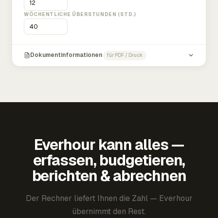
WÖCHENTLICHE ÜBERSTUNDEN (STD.)
Dokumentinformationen
für PDF / Druck
Everhour kann alles —
erfassen, budgetieren,
berichten & abrechnen
Der Rechner liefert Ihnen die Zahl — Everhour
übernimmt den Rest.