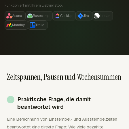
Funktioniert mit Ihrem Lieblingstool:
Asana
Basecamp
ClickUp
Jira
Linear
Monday
Trello
Zeitspannen, Pausen und Wochensummen
Praktische Frage, die damit
beantwortet wird
Eine Berechnung von Einstempel- und Ausstempelzeiten
beantwortet eine direkte Frage: Wie viele bezahlte