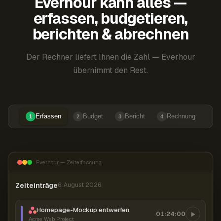
Everhour kann alles —
erfassen, budgetieren,
berichten & abrechnen
Der Rechner liefert Ihnen die Zahl — Everhour
übernimmt den Rest.
Erfassen
Budget
Bericht
Rechnung
1
2
3
4
Everhour — Zeiterfassung
Zeiteinträge
6. August 2026
Homepage-Mockup entwerfen
01:24:00
Acme Web Project