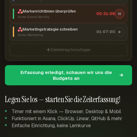
Markenrichtlinien überprüfen
00:31:07
Acme Brand Identity
Marketingstrategie schreiben
01:07:00
Acme Marketing
Zeiteintrag hinzufügen
Erfassung erledigt, schauen wir uns die
Budgets an
Legen Sie los — starten Sie die Zeiterfassung!
Timer mit einem Klick — Browser, Desktop & Mobil
Funktioniert in Asana, ClickUp, Linear, GitHub & mehr
Einfache Einrichtung, keine Lernkurve