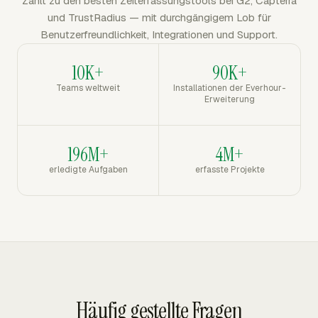
Zählt zu den besten Zeiterfassungstools bei G2, Capterra
und TrustRadius — mit durchgängigem Lob für
Benutzerfreundlichkeit, Integrationen und Support.
10K+
90K+
Teams weltweit
Installationen der Everhour-
Erweiterung
196M+
4M+
erledigte Aufgaben
erfasste Projekte
Häufig gestellte Fragen