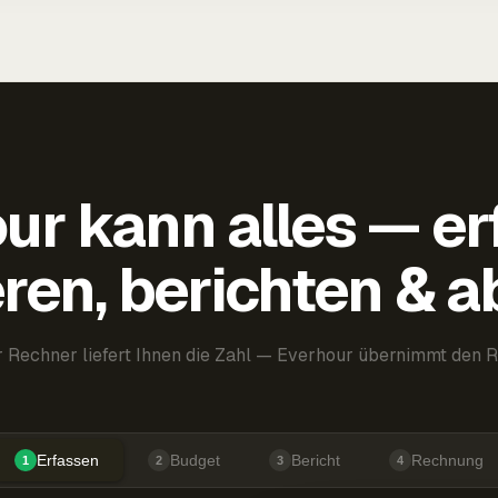
ur kann alles — er
ren, berichten & 
 Rechner liefert Ihnen die Zahl — Everhour übernimmt den R
Erfassen
Budget
Bericht
Rechnung
1
2
3
4