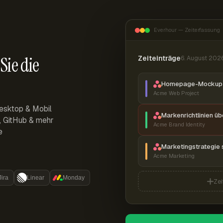
Everhour — Zeiterfassung
Sie die
Zeiteinträge
6. August 202
Homepage-Mockup 
Acme Web Project
esktop & Mobil
Markenrichtlinien ü
r, GitHub & mehr
Acme Brand Identity
e
Marketingstrategie 
Acme Marketing
Jira
Linear
Monday
Zei