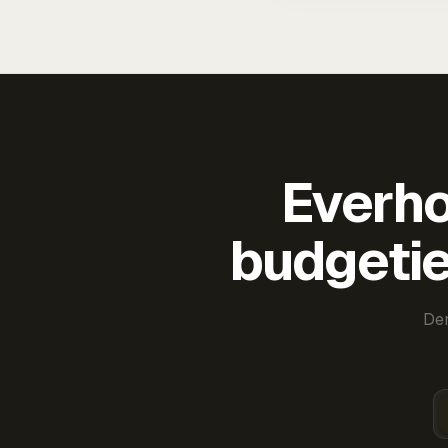
Everho
budgetie
Der