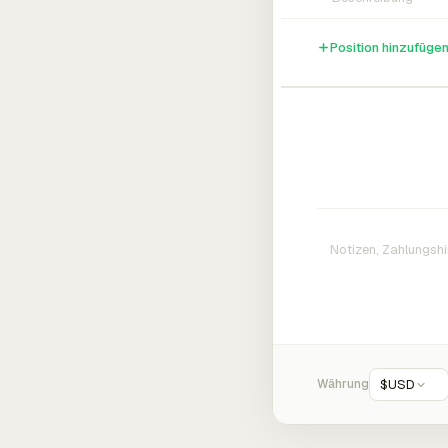
Position hinzufüge
Währung
$
USD