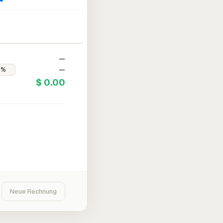
—
—
$ 0.00
Neue Rechnung