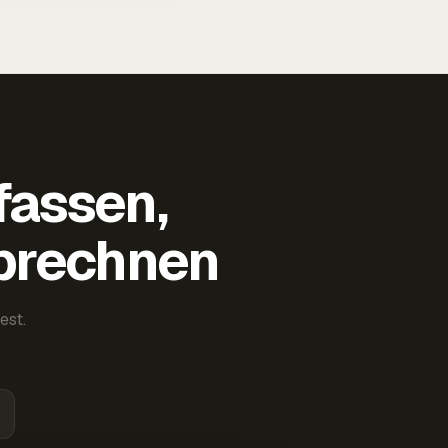
fassen,
abrechnen
est.