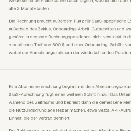
wiederkehrende Preise können auch täglich, wöchentlich oder i
alle 3 Monate laufen.
Die Rechnung braucht außerdem Platz für SaaS-spezifische E
außerhalb des Zyklus, Onboarding-Arbeit, Gutschriften und an
gehören in separate Rechnungspositionen, nicht versteckt in 
monatlichen Tarif von 600 $ und einer Onboarding-Gebühr von
wobei der Abrechnungszeitraum der wiederkehrenden Position 
Eine Abonnementrechnung beginnt mit dem Abrechnungszeitra
SaaS-Abrechnung fügt einen weiteren Schritt hinzu: Das Unte
während des Zeitraums und bepreist dann die gemessene Men
die Nutzungsgrundlage lesbar machen, etwa Seats, API-Aufrufe
Einheit, die der Vertrag definiert.
Der Zahlungseinzug verändert den operativen Workflow. Eini