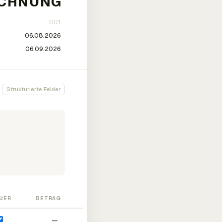
Strukturierte Felder
UER
BETRAG
—