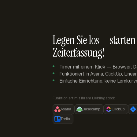
Legen Sie los — starten 
Zeiterfassung!
Timer mit einem Klick — Browser, D
Funktioniert in Asana, ClickUp, Linea
Einfache Einrichtung, keine Lernkurv
Funktioniert mit Ihrem Lieblingstool:
Asana
Basecamp
ClickUp
Trello