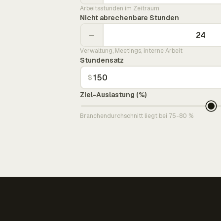
Arbeitsstunden im Zeitraum
Nicht abrechenbare Stunden
−
Verwaltung, Meetings, interne Arbeit
Stundensatz
$
Ziel-Auslastung (%)
Branchendurchschnitt liegt bei 75-80 %