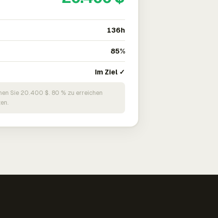
136h
85%
Im Ziel ✓
nen Sie 20.400 $. 80 % zu erreichen
en.