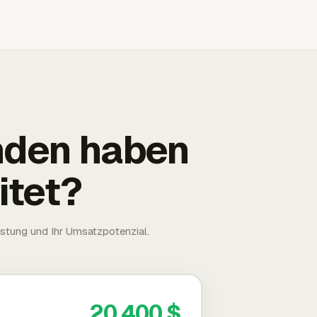
nden haben
itet?
astung und Ihr Umsatzpotenzial.
20.400 $