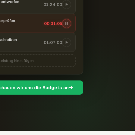
entwerfen
01:24:00
berprüfen
00:31:06
schreiben
01:07:00
teintrag hinzufügen
schauen wir uns die Budgets an