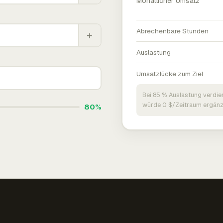
Monatlicher Umsatz
Abrechenbare Stunden
+
Auslastung
Umsatzlücke zum Ziel
Bei 85 % Auslastung verdie
würde 0 $/Zeitraum ergänz
80%