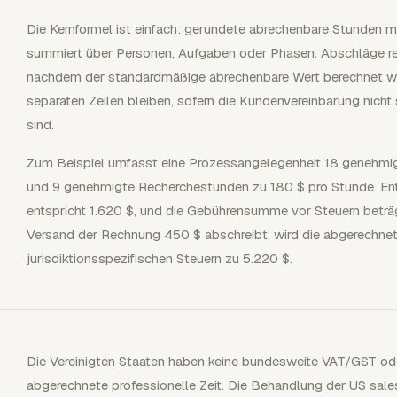
Die Kernformel ist einfach: gerundete abrechenbare Stunden mu
summiert über Personen, Aufgaben oder Phasen. Abschläge re
nachdem der standardmäßige abrechenbare Wert berechnet wu
separaten Zeilen bleiben, sofern die Kundenvereinbarung nicht 
sind.
Zum Beispiel umfasst eine Prozessangelegenheit 18 genehmi
und 9 genehmigte Recherchestunden zu 180 $ pro Stunde. Ent
entspricht 1.620 $, und die Gebührensumme vor Steuern beträ
Versand der Rechnung 450 $ abschreibt, wird die abgerechn
jurisdiktionsspezifischen Steuern zu 5.220 $.
Die Vereinigten Staaten haben keine bundesweite VAT/GST od
abgerechnete professionelle Zeit. Die Behandlung der US sales