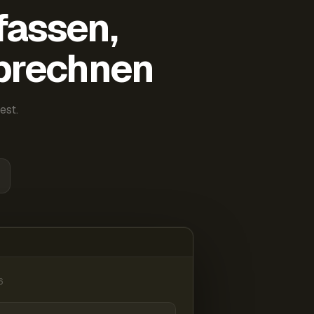
fassen,
abrechnen
est.
6