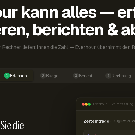
ur kann alles — er
ren, berichten & 
 Rechner liefert Ihnen die Zahl — Everhour übernimmt den R
Erfassen
Budget
Bericht
Rechnung
1
2
3
4
Everhour — Zeiterfassung
Sie die
Zeiteinträge
9. August 202