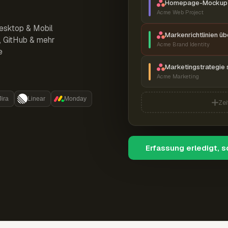
Homepage-Mockup 
Acme Web Project
esktop & Mobil
Markenrichtlinien ü
r, GitHub & mehr
Acme Brand Identity
e
Marketingstrategie 
Acme Marketing
Jira
Linear
Monday
Zei
Erfassung erledigt, 