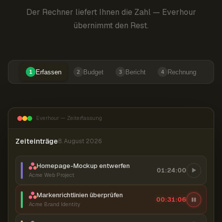
Der Rechner liefert Ihnen die Zahl — Everhour
übernimmt den Rest.
Erfassen
Budget
Bericht
Rechnung
1
2
3
4
Everhour — Zeiterfassung
Zeiteinträge
8. August 2026
Homepage-Mockup entwerfen
01:24:00
Acme Web Project
Markenrichtlinien überprüfen
00:31:07
Acme Brand Identity