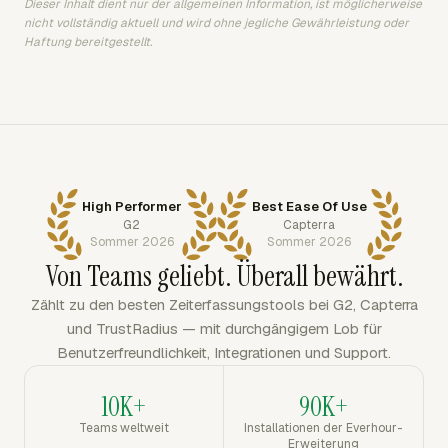
Dieser Inhalt dient nur der allgemeinen Information, ist möglicherweise
nicht vollständig aktuell und wird ohne jegliche Gewährleistung oder
Haftung bereitgestellt.
High Performer
Best Ease Of Use
G2
Capterra
Sommer 2026
Sommer 2026
Von Teams geliebt. Überall bewährt.
Zählt zu den besten Zeiterfassungstools bei G2, Capterra
und TrustRadius — mit durchgängigem Lob für
Benutzerfreundlichkeit, Integrationen und Support.
10K+
90K+
Teams weltweit
Installationen der Everhour-
Erweiterung