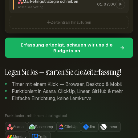
Marketingstrategie schreiben
01:07:00
Acme Marketing
Zeiteintrag hinzufügen
Erfassung erledigt, schauen wir uns die
Budgets an
Legen Sie los — starten Sie die Zeiterfassung!
Timer mit einem Klick — Browser, Desktop & Mobil
Funktioniert in Asana, ClickUp, Linear, GitHub & mehr
Einfache Einrichtung, keine Lernkurve
Funktioniert mit Ihrem Lieblingstool:
Asana
Basecamp
ClickUp
Jira
Linear
Monday
Trello