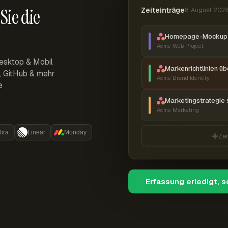
Sie die
Zeiteinträge
8. August 202
Homepage-Mockup 
Acme Web Project
esktop & Mobil
Markenrichtlinien ü
r, GitHub & mehr
Acme Brand Identity
e
Marketingstrategie 
Acme Marketing
Jira
Linear
Monday
Zei
Erfassung erledigt, 