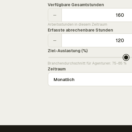
Verfügbare Gesamtstunden
−
Arbeitsstunden in diesem Zeitraum
Erfasste abrechenbare Stunden
−
Ziel-Auslastung (%)
Branchendurchschnitt für Agenturen: 75-85 %
Zeitraum