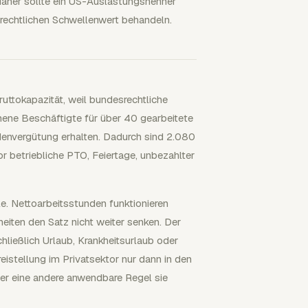
 daher sollte ein US-Auslastungsnenner
srechtlichen Schwellenwert behandeln.
ttokapazität, weil bundesrechtliche
ene Beschäftigte für über 40 gearbeitete
envergütung erhalten. Dadurch sind 2.080
r betriebliche PTO, Feiertage, unbezahlter
e. Nettoarbeitsstunden funktionieren
iten den Satz nicht weiter senken. Der
chließlich Urlaub, Krankheitsurlaub oder
eistellung im Privatsektor nur dann in den
er eine andere anwendbare Regel sie