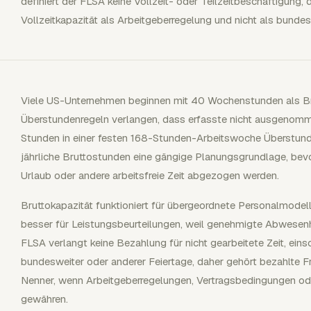
definiert der FLSA keine Vollzeit- oder Teilzeitbeschäftigung,
Vollzeitkapazität als Arbeitgeberregelung und nicht als bunde
Viele US-Unternehmen beginnen mit 40 Wochenstunden als Bru
Überstundenregeln verlangen, dass erfasste nicht ausgenomm
Stunden in einer festen 168-Stunden-Arbeitswoche Überstund
jährliche Bruttostunden eine gängige Planungsgrundlage, bevo
Urlaub oder andere arbeitsfreie Zeit abgezogen werden.
Bruttokapazität funktioniert für übergeordnete Personalmodell
besser für Leistungsbeurteilungen, weil genehmigte Abwesenhe
FLSA verlangt keine Bezahlung für nicht gearbeitete Zeit, eins
bundesweiter oder anderer Feiertage, daher gehört bezahlte Fr
Nenner, wenn Arbeitgeberregelungen, Vertragsbedingungen od
gewähren.