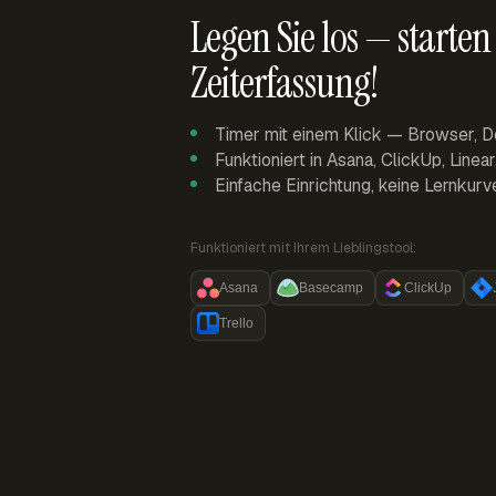
Legen Sie los — starten 
Zeiterfassung!
Timer mit einem Klick — Browser, D
Funktioniert in Asana, ClickUp, Linea
Einfache Einrichtung, keine Lernkurv
Funktioniert mit Ihrem Lieblingstool:
Asana
Basecamp
ClickUp
Trello