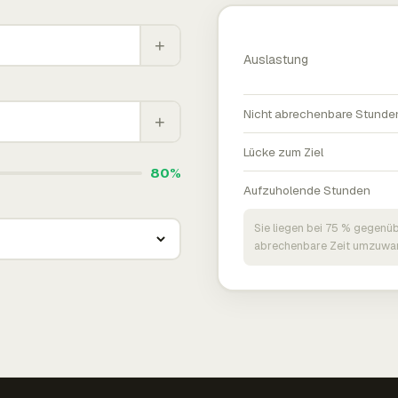
+
Auslastung
Nicht abrechenbare Stunde
+
Lücke zum Ziel
80%
Aufzuholende Stunden
Sie liegen bei 75 % gegenüb
abrechenbare Zeit umzuwan