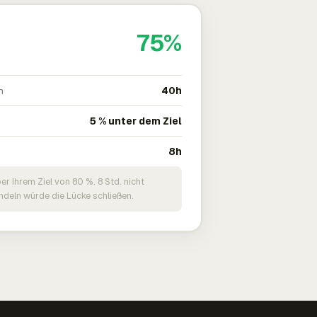
75%
n
40h
5 % unter dem Ziel
8h
er Ihrem Ziel von 80 %. 8 Std. nicht
deln würde die Lücke schließen.