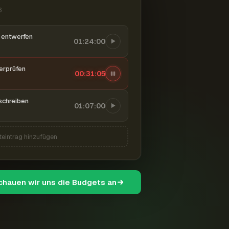
6
entwerfen
01:24:00
berprüfen
00:31:06
schreiben
01:07:00
teintrag hinzufügen
schauen wir uns die Budgets an