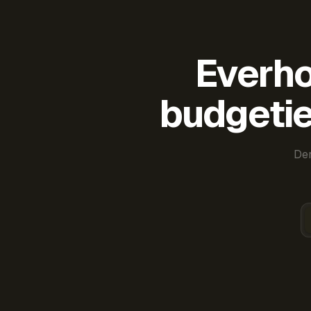
Everho
budgetie
Der