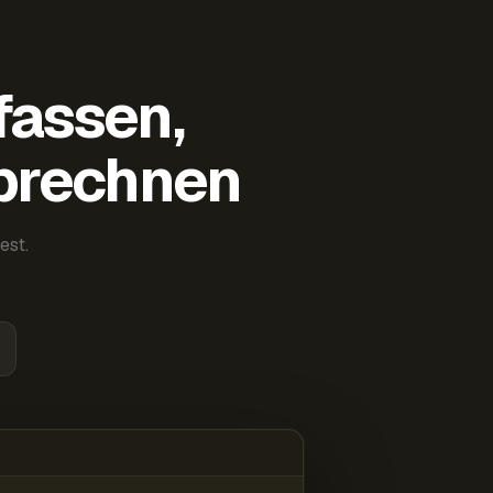
fassen,
abrechnen
est.