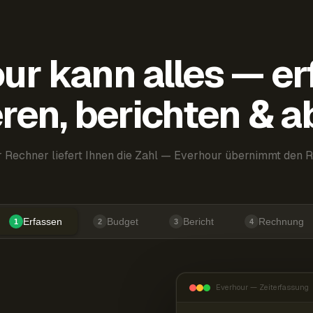
ur kann alles — er
ren, berichten & 
 Rechner liefert Ihnen die Zahl — Everhour übernimmt den R
Erfassen
Budget
Bericht
Rechnung
1
2
3
4
Everhour — Zeiterfassung