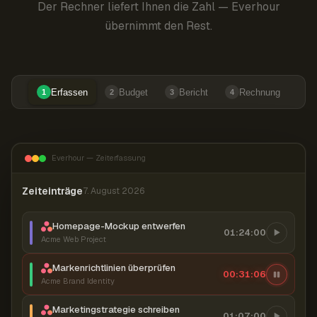
Der Rechner liefert Ihnen die Zahl — Everhour
übernimmt den Rest.
Erfassen
Budget
Bericht
Rechnung
1
2
3
4
Everhour — Zeiterfassung
Zeiteinträge
7. August 2026
Homepage-Mockup entwerfen
01:24:00
Acme Web Project
Markenrichtlinien überprüfen
00:31:06
Acme Brand Identity
Marketingstrategie schreiben
01:07:00