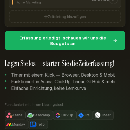
Acme Marketing
Zeiteintrag hinzufügen
Erfassung erledigt, schauen wir uns die
Budgets an
Legen Sie los — starten Sie die Zeiterfassung!
Timer mit einem Klick — Browser, Desktop & Mobil
Funktioniert in Asana, ClickUp, Linear, GitHub & mehr
Einfache Einrichtung, keine Lernkurve
Funktioniert mit Ihrem Lieblingstool:
Asana
Basecamp
ClickUp
Jira
Linear
Monday
Trello