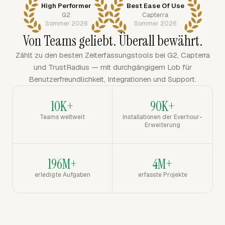
High Performer
Best Ease Of Use
G2
Capterra
Sommer 2026
Sommer 2026
Von Teams geliebt. Überall bewährt.
Zählt zu den besten Zeiterfassungstools bei G2, Capterra
und TrustRadius — mit durchgängigem Lob für
Benutzerfreundlichkeit, Integrationen und Support.
10K+
90K+
Teams weltweit
Installationen der Everhour-
Erweiterung
196M+
4M+
erledigte Aufgaben
erfasste Projekte