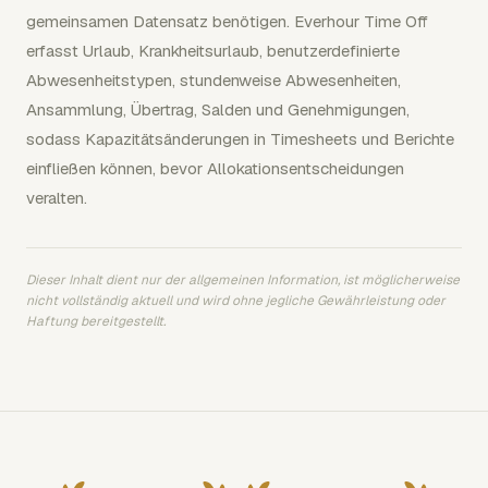
gemeinsamen Datensatz benötigen. Everhour Time Off
erfasst Urlaub, Krankheitsurlaub, benutzerdefinierte
Abwesenheitstypen, stundenweise Abwesenheiten,
Ansammlung, Übertrag, Salden und Genehmigungen,
sodass Kapazitätsänderungen in Timesheets und Berichte
einfließen können, bevor Allokationsentscheidungen
veralten.
Dieser Inhalt dient nur der allgemeinen Information, ist möglicherweise
nicht vollständig aktuell und wird ohne jegliche Gewährleistung oder
Haftung bereitgestellt.