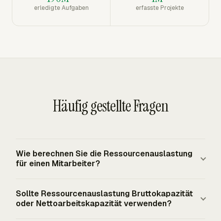
erledigte Aufgaben
erfasste Projekte
Häufig gestellte Fragen
Wie berechnen Sie die Ressourcenauslastung
für einen Mitarbeiter?
Verwenden Sie die ausgewählten Arbeitsstunden des
Sollte Ressourcenauslastung Bruttokapazität
Mitarbeiters als Zähler und den gewählten Nenner der
oder Nettoarbeitskapazität verwenden?
verfügbaren Stunden für denselben Zeitraum. Für