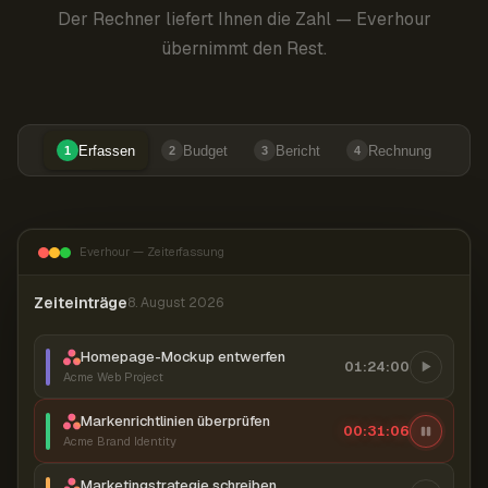
Der Rechner liefert Ihnen die Zahl — Everhour
übernimmt den Rest.
Erfassen
Budget
Bericht
Rechnung
1
2
3
4
Everhour — Zeiterfassung
Zeiteinträge
8. August 2026
Homepage-Mockup entwerfen
01:24:00
Acme Web Project
Markenrichtlinien überprüfen
00:31:07
Acme Brand Identity
Marketingstrategie schreiben