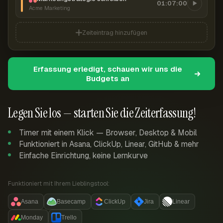
01:07:00
Acme Marketing
Zeiteintrag hinzufügen
Erfassung erledigt, schauen wir uns die
Budgets an
Legen Sie los — starten Sie die Zeiterfassung!
Timer mit einem Klick — Browser, Desktop & Mobil
Funktioniert in Asana, ClickUp, Linear, GitHub & mehr
Einfache Einrichtung, keine Lernkurve
Funktioniert mit Ihrem Lieblingstool:
Asana
Basecamp
ClickUp
Jira
Linear
Monday
Trello