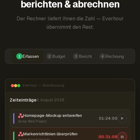
berichten & abrechnen
Der Rechner liefert Ihnen die Zahl — Everhour
übernimmt den Rest.
Erfassen
Budget
Bericht
Rechnung
1
2
3
4
Everhour — Zeiterfassung
Zeiteinträge
6. August 2026
Homepage-Mockup entwerfen
01:24:00
Acme Web Project
Markenrichtlinien überprüfen
00:31:06
Acme Brand Identity