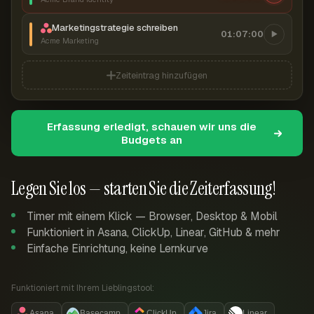
Marketingstrategie schreiben
01:07:00
Acme Marketing
Zeiteintrag hinzufügen
Erfassung erledigt, schauen wir uns die
Budgets an
Legen Sie los — starten Sie die Zeiterfassung!
Timer mit einem Klick — Browser, Desktop & Mobil
Funktioniert in Asana, ClickUp, Linear, GitHub & mehr
Einfache Einrichtung, keine Lernkurve
Funktioniert mit Ihrem Lieblingstool:
Asana
Basecamp
ClickUp
Jira
Linear