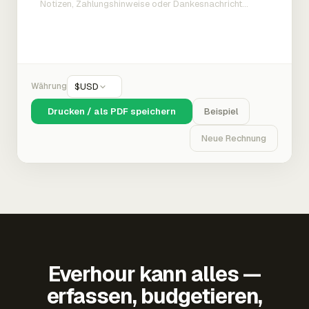
Währung
$
USD
Drucken / als PDF speichern
Beispiel
Neue Rechnung
Everhour kann alles —
erfassen, budgetieren,