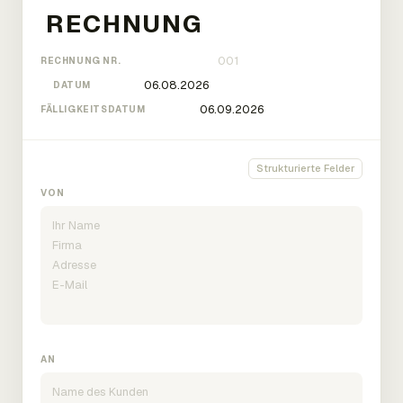
RECHNUNG NR.
DATUM
FÄLLIGKEITSDATUM
Strukturierte Felder
VON
AN