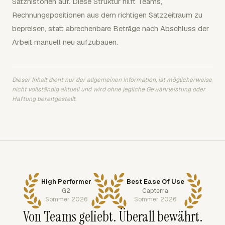
Satzhistorien auf. Diese Struktur hilft Teams,
Rechnungspositionen aus dem richtigen Satzzeitraum zu
bepreisen, statt abrechenbare Beträge nach Abschluss der
Arbeit manuell neu aufzubauen.
Dieser Inhalt dient nur der allgemeinen Information, ist möglicherweise
nicht vollständig aktuell und wird ohne jegliche Gewährleistung oder
Haftung bereitgestellt.
High Performer
Best Ease Of Use
G2
Capterra
Sommer 2026
Sommer 2026
Von Teams geliebt. Überall bewährt.