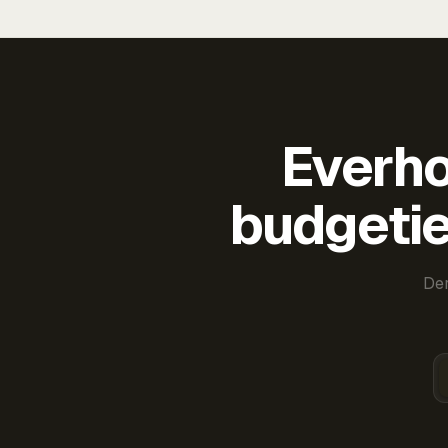
Everho
budgetie
Der