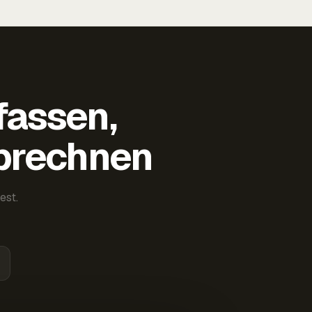
fassen,
abrechnen
est.