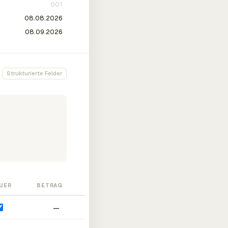
Strukturierte Felder
UER
BETRAG
—