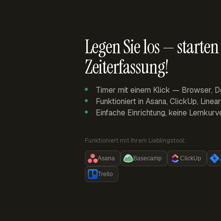
Legen Sie los — starten 
Zeiterfassung!
Timer mit einem Klick — Browser, D
Funktioniert in Asana, ClickUp, Linea
Einfache Einrichtung, keine Lernkurv
Funktioniert mit Ihrem Lieblingstool:
Asana
Basecamp
ClickUp
Trello