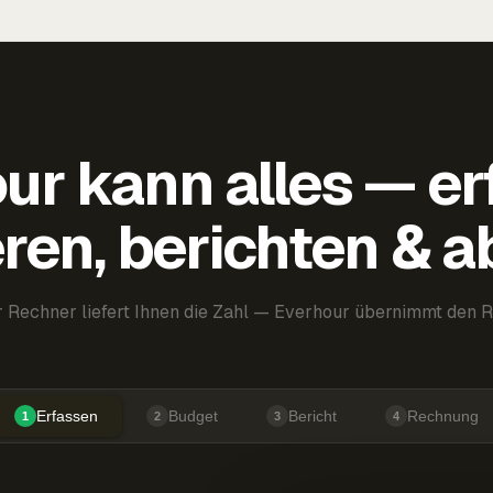
ur kann alles — er
ren, berichten & 
 Rechner liefert Ihnen die Zahl — Everhour übernimmt den R
Erfassen
Budget
Bericht
Rechnung
1
2
3
4