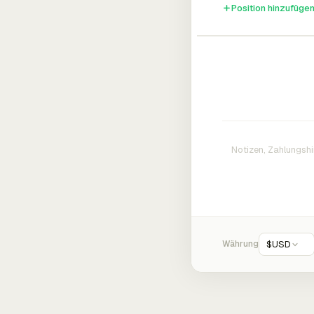
Position hinzufüge
Währung
$
USD