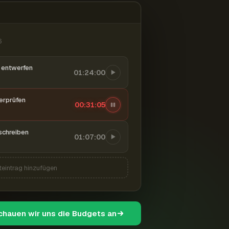
6
entwerfen
01:24:00
berprüfen
00:31:06
schreiben
01:07:00
teintrag hinzufügen
schauen wir uns die Budgets an