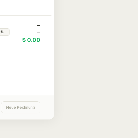
—
—
$ 0.00
Neue Rechnung