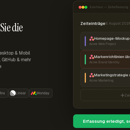
Everhour — Zeiterfassung
Sie die
Zeiteinträge
8. August 202
Homepage-Mockup 
Acme Web Project
esktop & Mobil
Markenrichtlinien ü
r, GitHub & mehr
Acme Brand Identity
e
Marketingstrategie 
Acme Marketing
Jira
Linear
Monday
Zei
Erfassung erledigt, 