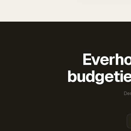
Everho
budgetie
Der