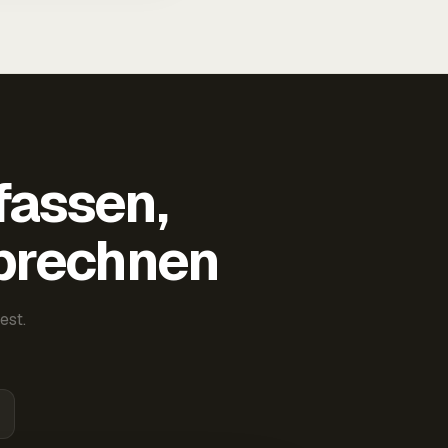
fassen,
abrechnen
est.