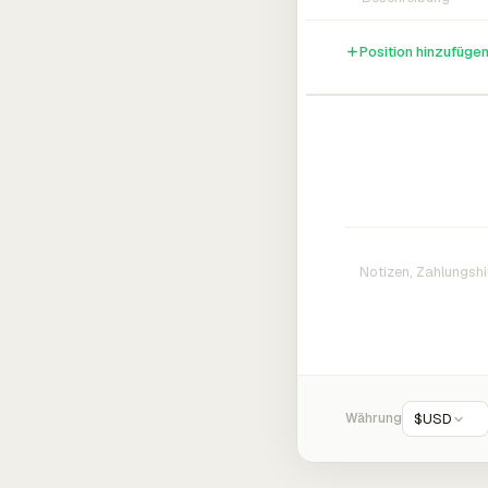
Position hinzufüge
Währung
$
USD