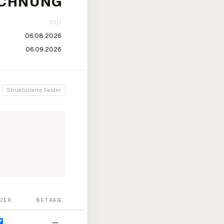
Strukturierte Felder
UER
BETRAG
—