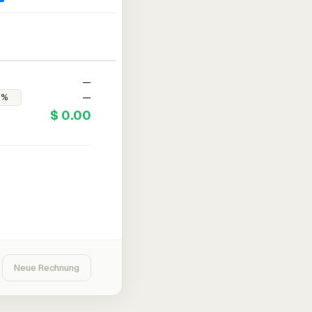
—
—
$ 0.00
Neue Rechnung