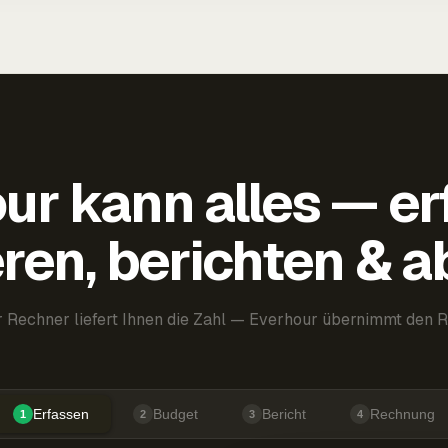
ur kann alles — er
ren, berichten & 
 Rechner liefert Ihnen die Zahl — Everhour übernimmt den R
Erfassen
Budget
Bericht
Rechnung
1
2
3
4