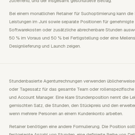
zutreffend, und der insgesamt geschuldete Betrag.
Bei einem monatlichen Retainer für Suchoptimierung kann die 
Leistungen im Juni sowie separate Positionen für genehmigt
Softwarekosten oder zusätzliche abrechenbare Stunden auswe
50 % im Voraus und 50 % bei Fertigstellung oder eine Meilen
Designlieferung und Launch zeigen.
Stundenbasierte Agenturrechnungen verwenden üblicherweise
oder Tagessatz für das gesamte Team oder rollenspezifische S
und Account Manager. Eine klare Stundenposition nennt die Lei
gemischten Satz, die Stunden, den Stückpreis und den erweiter
wenn mehrere Personen an einem Kundenkonto arbeiten.
Retainer benötigen eine andere Formulierung. Die Position sol
festgelegte Anzahl von Stunden, eine definierte Reihe von De