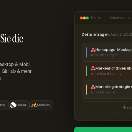
Everhour — Zeiterfassung
Sie die
Zeiteinträge
6. August 202
Homepage-Mockup 
Acme Web Project
esktop & Mobil
Markenrichtlinien ü
r, GitHub & mehr
Acme Brand Identity
e
Marketingstrategie 
Acme Marketing
Jira
Linear
Monday
Zei