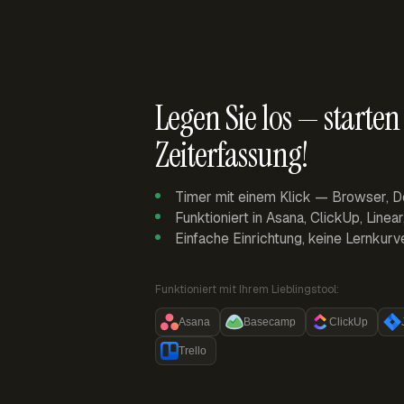
Legen Sie los — starten 
Zeiterfassung!
Timer mit einem Klick — Browser, D
Funktioniert in Asana, ClickUp, Linea
Einfache Einrichtung, keine Lernkurv
Funktioniert mit Ihrem Lieblingstool:
Asana
Basecamp
ClickUp
Trello