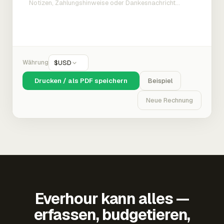
Währung
$
USD
Drucken / als PDF speichern
Beispiel
Neue Rechnung
Everhour kann alles —
erfassen, budgetieren,