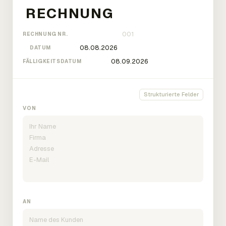
RECHNUNG NR.
DATUM
FÄLLIGKEITSDATUM
Strukturierte Felder
VON
AN