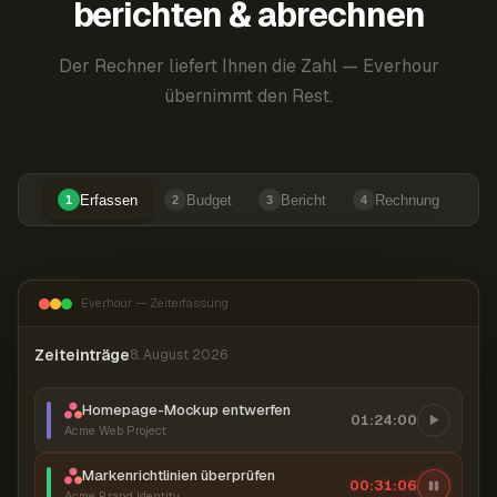
berichten & abrechnen
Der Rechner liefert Ihnen die Zahl — Everhour
übernimmt den Rest.
Erfassen
Budget
Bericht
Rechnung
1
2
3
4
Everhour — Zeiterfassung
Zeiteinträge
8. August 2026
Homepage-Mockup entwerfen
01:24:00
Acme Web Project
Markenrichtlinien überprüfen
00:31:07
Acme Brand Identity