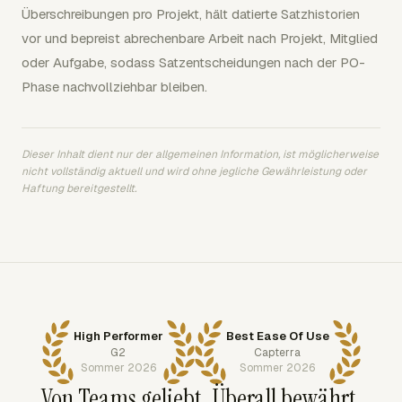
Überschreibungen pro Projekt, hält datierte Satzhistorien
vor und bepreist abrechenbare Arbeit nach Projekt, Mitglied
oder Aufgabe, sodass Satzentscheidungen nach der PO-
Phase nachvollziehbar bleiben.
Dieser Inhalt dient nur der allgemeinen Information, ist möglicherweise
nicht vollständig aktuell und wird ohne jegliche Gewährleistung oder
Haftung bereitgestellt.
High Performer
Best Ease Of Use
G2
Capterra
Sommer 2026
Sommer 2026
Von Teams geliebt. Überall bewährt.