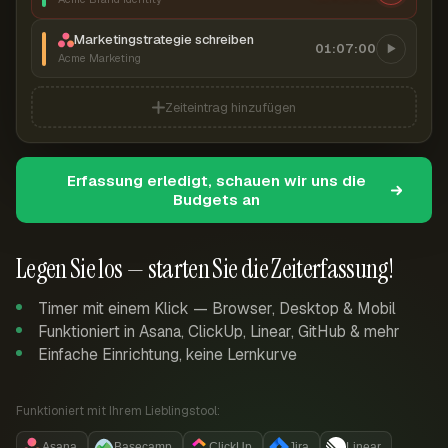
Marketingstrategie schreiben
01:07:00
Acme Marketing
Zeiteintrag hinzufügen
Erfassung erledigt, schauen wir uns die
Budgets an
Legen Sie los — starten Sie die Zeiterfassung!
Timer mit einem Klick — Browser, Desktop & Mobil
Funktioniert in Asana, ClickUp, Linear, GitHub & mehr
Einfache Einrichtung, keine Lernkurve
Funktioniert mit Ihrem Lieblingstool:
Asana
Basecamp
ClickUp
Jira
Linear