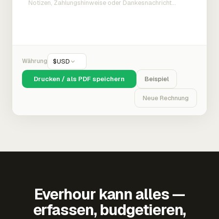
Währung
$
USD
Drucken / als PDF speichern
Beispiel
Neue Rechnung
Everhour kann alles —
erfassen, budgetieren,