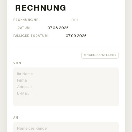
RECHNUNG NR.
DATUM
FÄLLIGKEITSDATUM
Strukturierte Felder
VON
AN