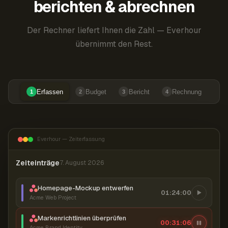
berichten & abrechnen
Der Rechner liefert Ihnen die Zahl — Everhour
übernimmt den Rest.
Erfassen
Budget
Bericht
Rechnung
1
2
3
4
Everhour — Zeiterfassung
Zeiteinträge
7. August 2026
Homepage-Mockup entwerfen
01:24:00
Acme Web Project
Markenrichtlinien überprüfen
00:31:07
Acme Brand Identity