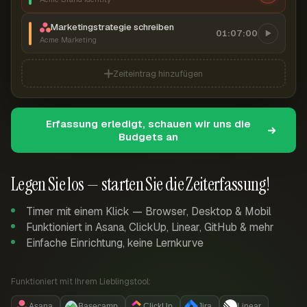
Marketingstrategie schreiben
01:07:00
Acme Marketing
Zeiteintrag hinzufügen
Erfassung erledigt, schauen wir uns die
Budgets an
Legen Sie los — starten Sie die Zeiterfassung!
Timer mit einem Klick — Browser, Desktop & Mobil
Funktioniert in Asana, ClickUp, Linear, GitHub & mehr
Einfache Einrichtung, keine Lernkurve
Funktioniert mit Ihrem Lieblingstool:
Asana
Basecamp
ClickUp
Jira
Linear