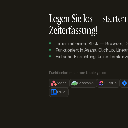
Legen Sie los — starten 
Zeiterfassung!
Timer mit einem Klick — Browser, D
Funktioniert in Asana, ClickUp, Linea
Einfache Einrichtung, keine Lernkurv
Funktioniert mit Ihrem Lieblingstool:
Asana
Basecamp
ClickUp
Trello