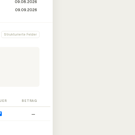
Strukturierte Felder
UER
BETRAG
—