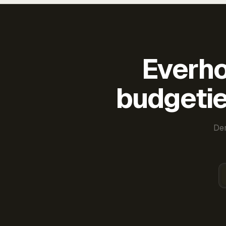
Everho
budgetie
Der