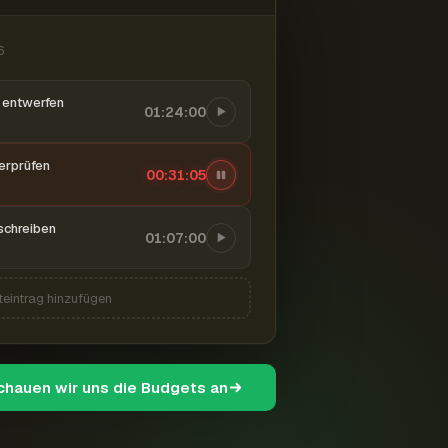
6
entwerfen
01:24:00
berprüfen
00:31:06
schreiben
01:07:00
teintrag hinzufügen
schauen wir uns die Budgets an