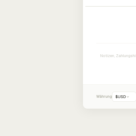
Währung
$
USD