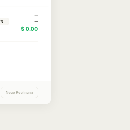
—
—
$ 0.00
Neue Rechnung