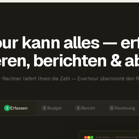
ur kann alles — er
ren, berichten & 
 Rechner liefert Ihnen die Zahl — Everhour übernimmt den R
Erfassen
Budget
Bericht
Rechnung
1
2
3
4
Everhour — Zeiterfassung