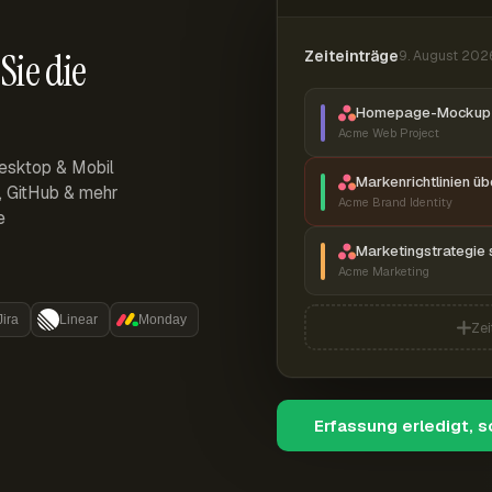
Sie die
Zeiteinträge
9. August 202
Homepage-Mockup 
Acme Web Project
esktop & Mobil
Markenrichtlinien ü
r, GitHub & mehr
Acme Brand Identity
e
Marketingstrategie 
Acme Marketing
Jira
Linear
Monday
Zei
Erfassung erledigt, 