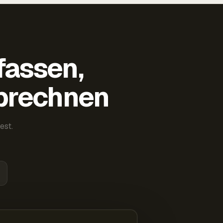
fassen,
abrechnen
est.