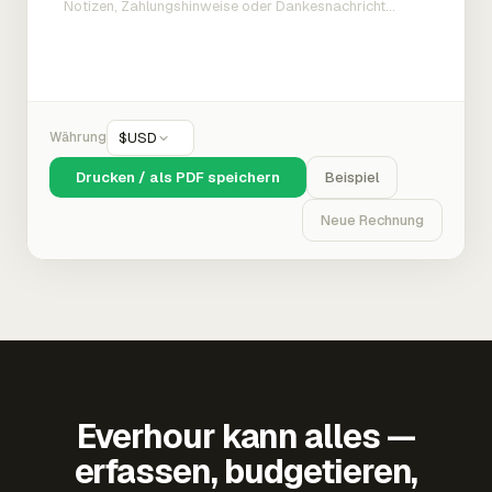
Währung
$
USD
Drucken / als PDF speichern
Beispiel
Neue Rechnung
Everhour kann alles —
erfassen, budgetieren,