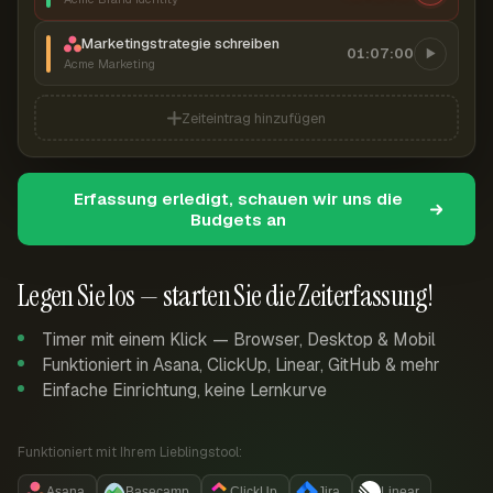
Marketingstrategie schreiben
01:07:00
Acme Marketing
Zeiteintrag hinzufügen
Erfassung erledigt, schauen wir uns die
Budgets an
Legen Sie los — starten Sie die Zeiterfassung!
Timer mit einem Klick — Browser, Desktop & Mobil
Funktioniert in Asana, ClickUp, Linear, GitHub & mehr
Einfache Einrichtung, keine Lernkurve
Funktioniert mit Ihrem Lieblingstool:
Asana
Basecamp
ClickUp
Jira
Linear