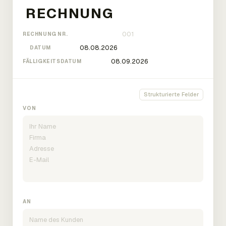
RECHNUNG NR.
DATUM
FÄLLIGKEITSDATUM
Strukturierte Felder
VON
AN