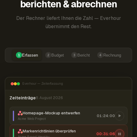
berichten & abrechnen
Der Rechner liefert Ihnen die Zahl — Everhour
übernimmt den Rest.
Erfassen
Budget
Bericht
Rechnung
1
2
3
4
Everhour — Zeiterfassung
Zeiteinträge
8. August 2026
Homepage-Mockup entwerfen
01:24:00
Acme Web Project
Markenrichtlinien überprüfen
00:31:07
Acme Brand Identity