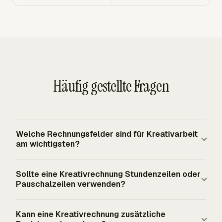
Häufig gestellte Fragen
Welche Rechnungsfelder sind für Kreativarbeit
am wichtigsten?
Kreativrechnungen brauchen mehr als eine Beschreibung
Sollte eine Kreativrechnung Stundenzeilen oder
und einen Preis. Nehmen Sie Leistungsumfang,
Pauschalzeilen verwenden?
Abrechnungseinheit, Menge, Satz, Anzahlungs-Gutschrift,
Zahlungsbedingung, Ausgabendetails und jeden
Verwenden Sie die Abrechnungseinheit aus der
Kann eine Kreativrechnung zusätzliche
Meilenstein auf, der mit dem fälligen Betrag verbunden
Vereinbarung. Pauschalzeilen eignen sich gut für