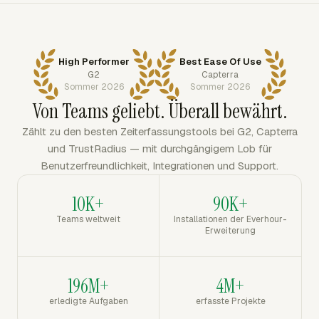
High Performer
Best Ease Of Use
G2
Capterra
Sommer 2026
Sommer 2026
Von Teams geliebt. Überall bewährt.
Zählt zu den besten Zeiterfassungstools bei G2, Capterra
und TrustRadius — mit durchgängigem Lob für
Benutzerfreundlichkeit, Integrationen und Support.
10K+
90K+
Teams weltweit
Installationen der Everhour-
Erweiterung
196M+
4M+
erledigte Aufgaben
erfasste Projekte