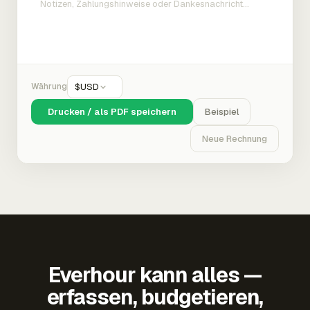
Währung
$
USD
Drucken / als PDF speichern
Beispiel
Neue Rechnung
Everhour kann alles —
erfassen, budgetieren,