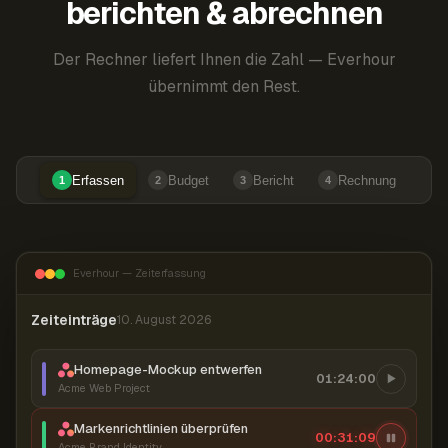
berichten & abrechnen
Der Rechner liefert Ihnen die Zahl — Everhour
übernimmt den Rest.
Erfassen
Budget
Bericht
Rechnung
1
2
3
4
Everhour — Zeiterfassung
Zeiteinträge
10. August 2026
Homepage-Mockup entwerfen
01:24:00
Acme Web Project
Markenrichtlinien überprüfen
00:31:10
Acme Brand Identity