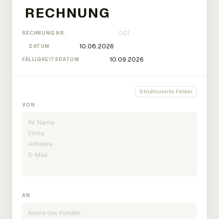
RECHNUNG NR.
DATUM
FÄLLIGKEITSDATUM
Strukturierte Felder
VON
AN