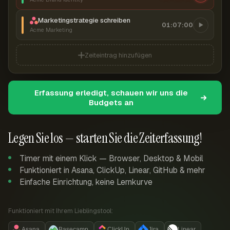
Marketingstrategie schreiben
01:07:00
Acme Marketing
Zeiteintrag hinzufügen
Erfassung erledigt, schauen wir uns die
Budgets an
Legen Sie los — starten Sie die Zeiterfassung!
Timer mit einem Klick — Browser, Desktop & Mobil
Funktioniert in Asana, ClickUp, Linear, GitHub & mehr
Einfache Einrichtung, keine Lernkurve
Funktioniert mit Ihrem Lieblingstool:
Asana
Basecamp
ClickUp
Jira
Linear