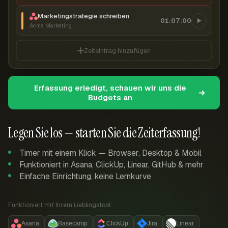
Marketingstrategie schreiben
01:07:00
Acme Marketing
Zeiteintrag hinzufügen
Erfassung erledigt, schauen wir uns die
Budgets an
Legen Sie los — starten Sie die Zeiterfassung!
Timer mit einem Klick — Browser, Desktop & Mobil
Funktioniert in Asana, ClickUp, Linear, GitHub & mehr
Einfache Einrichtung, keine Lernkurve
Funktioniert mit Ihrem Lieblingstool:
Asana
Basecamp
ClickUp
Jira
Linear