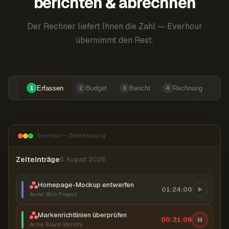
berichten & abrechnen
Der Rechner liefert Ihnen die Zahl — Everhour
übernimmt den Rest.
Erfassen
Budget
Bericht
Rechnung
1
2
3
4
Everhour — Zeiterfassung
Zeiteinträge
6. August 2026
Homepage-Mockup entwerfen
01:24:00
Acme Web Project
Markenrichtlinien überprüfen
00:31:07
Acme Brand Identity