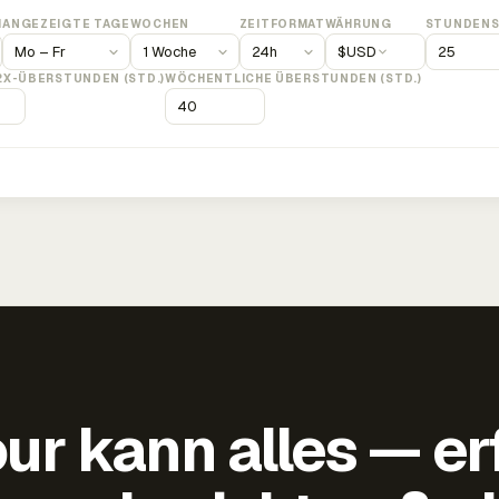
M
ANGEZEIGTE TAGE
WOCHEN
ZEITFORMAT
WÄHRUNG
STUNDENS
$
USD
2X-ÜBERSTUNDEN (STD.)
WÖCHENTLICHE ÜBERSTUNDEN (STD.)
ur kann alles — er