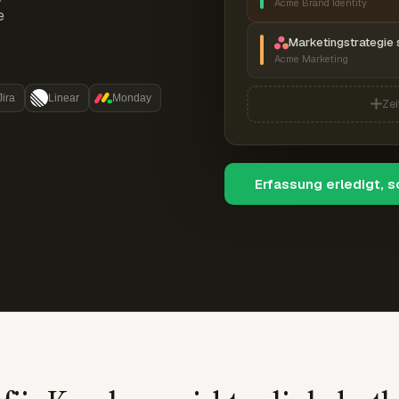
Acme Brand Identity
e
Marketingstrategie 
Acme Marketing
Jira
Linear
Monday
Zei
Erfassung erledigt, 