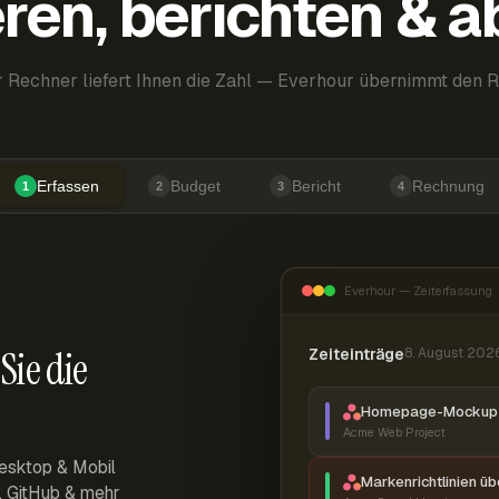
ren, berichten & 
 Rechner liefert Ihnen die Zahl — Everhour übernimmt den R
Erfassen
Budget
Bericht
Rechnung
1
2
3
4
Everhour — Zeiterfassung
Sie die
Zeiteinträge
8. August 202
Homepage-Mockup 
Acme Web Project
esktop & Mobil
Markenrichtlinien ü
r, GitHub & mehr