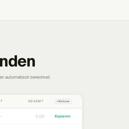
unden
en automatisch berechnet.
HT
GESAMT
+ Notizen
0:00
Kopieren