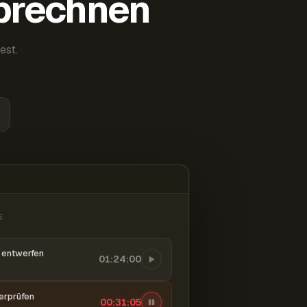
abrechnen
est.
6
entwerfen
01:24:00
berprüfen
00:31:06