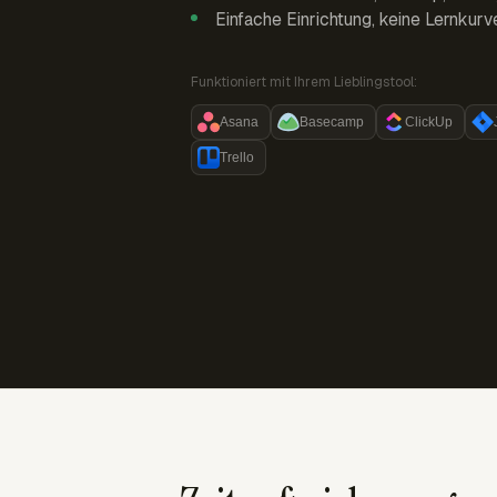
Einfache Einrichtung, keine Lernkurv
Funktioniert mit Ihrem Lieblingstool:
Asana
Basecamp
ClickUp
Trello