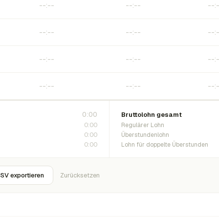
0:00
Bruttolohn gesamt
0:00
Regulärer Lohn
0:00
Überstundenlohn
0:00
Lohn für doppelte Überstunden
SV exportieren
Zurücksetzen