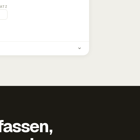
ATZ
fassen,