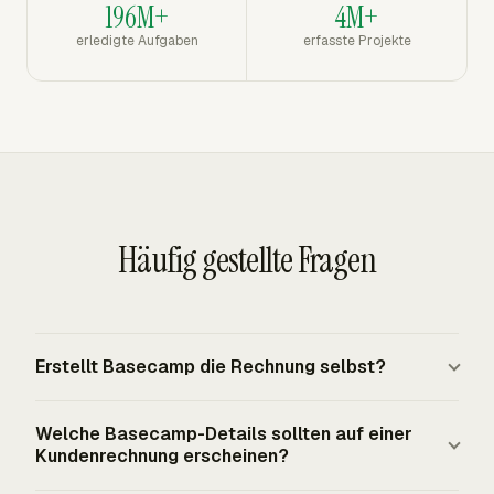
196M+
4M+
erledigte Aufgaben
erfasste Projekte
Häufig gestellte Fragen
Erstellt Basecamp die Rechnung selbst?
Basecamp liefert Projekt- und Arbeitskontext, darunter
Welche Basecamp-Details sollten auf einer
Projekte, To-dos, zugewiesene Personen, Daten,
Kundenrechnung erscheinen?
Abschlussstatus und Zeiteintragsstruktur. Die