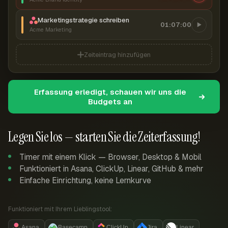
Marketingstrategie schreiben
01:07:00
Acme Marketing
Zeiteintrag hinzufügen
Erfassung erledigt, schauen wir uns die
Budgets an
Legen Sie los — starten Sie die Zeiterfassung!
Timer mit einem Klick — Browser, Desktop & Mobil
Funktioniert in Asana, ClickUp, Linear, GitHub & mehr
Einfache Einrichtung, keine Lernkurve
Funktioniert mit Ihrem Lieblingstool:
Asana
Basecamp
ClickUp
Jira
Linear