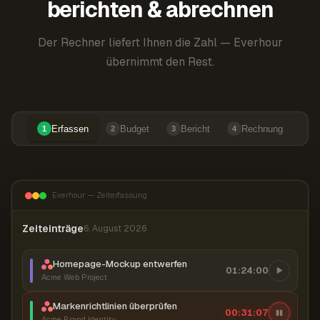
berichten & abrechnen
Der Rechner liefert Ihnen die Zahl — Everhour
übernimmt den Rest.
Erfassen
Budget
Bericht
Rechnung
1
2
3
4
Everhour — Zeiterfassung
Zeiteinträge
6. August 2026
Homepage-Mockup entwerfen
01:24:00
Acme Web Project
Markenrichtlinien überprüfen
00:31:07
Acme Brand Identity