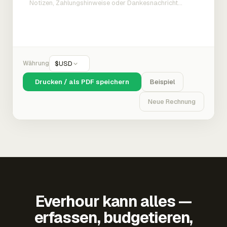
Währung
$
USD
Drucken / als PDF speichern
Beispiel
Neue Rechnung
Everhour kann alles —
erfassen, budgetieren,