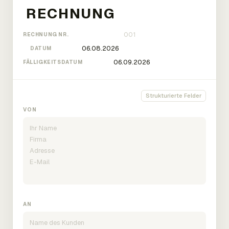
RECHNUNG NR.
DATUM
FÄLLIGKEITSDATUM
Strukturierte Felder
VON
AN