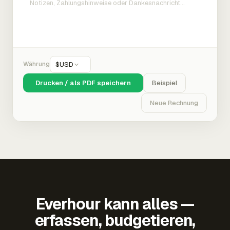
Währung
$
USD
Drucken / als PDF speichern
Beispiel
Neue Rechnung
Everhour kann alles —
erfassen, budgetieren,