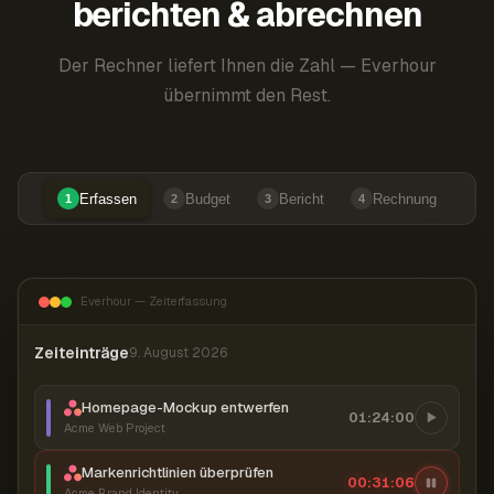
berichten & abrechnen
Der Rechner liefert Ihnen die Zahl — Everhour
übernimmt den Rest.
Erfassen
Budget
Bericht
Rechnung
1
2
3
4
Everhour — Zeiterfassung
Zeiteinträge
9. August 2026
Homepage-Mockup entwerfen
01:24:00
Acme Web Project
Markenrichtlinien überprüfen
00:31:07
Acme Brand Identity