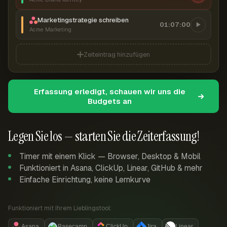
Marketingstrategie schreiben
01:07:00
Acme Marketing
Zeiteintrag hinzufügen
Erfassung erledigt, schauen wir uns die
Budgets an
Legen Sie los — starten Sie die Zeiterfassung!
Timer mit einem Klick — Browser, Desktop & Mobil
Funktioniert in Asana, ClickUp, Linear, GitHub & mehr
Einfache Einrichtung, keine Lernkurve
Funktioniert mit Ihrem Lieblingstool:
Asana
Basecamp
ClickUp
Jira
Linear