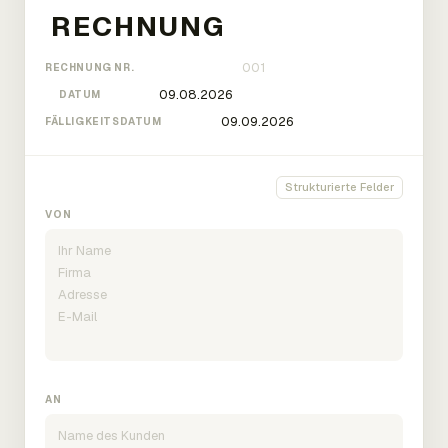
RECHNUNG NR.
DATUM
FÄLLIGKEITSDATUM
Strukturierte Felder
VON
AN