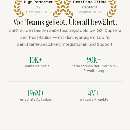
High Performer
Best Ease Of Use
G2
Capterra
Sommer 2026
Sommer 2026
Von Teams geliebt. Überall bewährt.
Zählt zu den besten Zeiterfassungstools bei G2, Capterra
und TrustRadius — mit durchgängigem Lob für
Benutzerfreundlichkeit, Integrationen und Support.
10K+
90K+
Teams weltweit
Installationen der Everhour-
Erweiterung
196M+
4M+
erledigte Aufgaben
erfasste Projekte