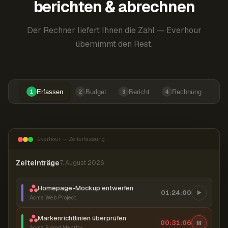
berichten & abrechnen
Der Rechner liefert Ihnen die Zahl — Everhour
übernimmt den Rest.
Erfassen
Budget
Bericht
Rechnung
1
2
3
4
Everhour — Zeiterfassung
Zeiteinträge
7. August 2026
Homepage-Mockup entwerfen
01:24:00
Acme Web Project
Markenrichtlinien überprüfen
00:31:07
Acme Brand Identity