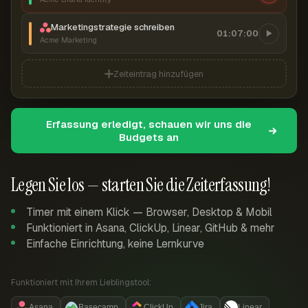
Marketingstrategie schreiben
01:07:00
Acme Marketing
Zeiteintrag hinzufügen
Erfassung erledigt, schauen wir uns die
Budgets an
Legen Sie los — starten Sie die Zeiterfassung!
Timer mit einem Klick — Browser, Desktop & Mobil
Funktioniert in Asana, ClickUp, Linear, GitHub & mehr
Einfache Einrichtung, keine Lernkurve
Funktioniert mit Ihrem Lieblingstool:
Asana
Basecamp
ClickUp
Jira
Linear