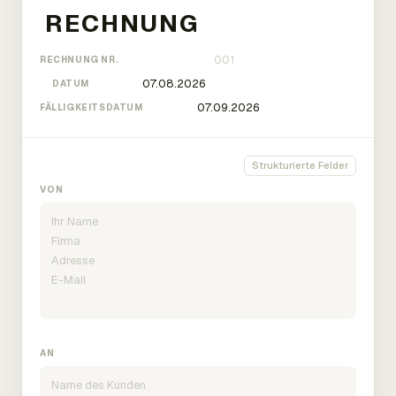
RECHNUNG NR.
DATUM
FÄLLIGKEITSDATUM
Strukturierte Felder
VON
AN