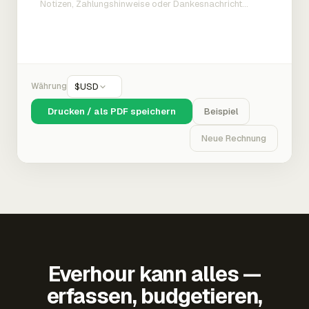
Währung
$
USD
Drucken / als PDF speichern
Beispiel
Neue Rechnung
Everhour kann alles —
erfassen, budgetieren,