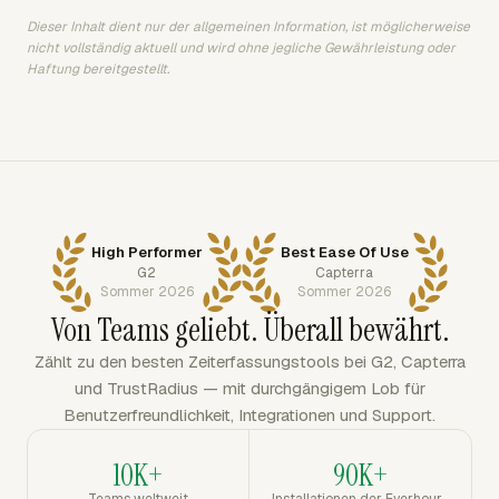
Dieser Inhalt dient nur der allgemeinen Information, ist möglicherweise
nicht vollständig aktuell und wird ohne jegliche Gewährleistung oder
Haftung bereitgestellt.
High Performer
Best Ease Of Use
G2
Capterra
Sommer 2026
Sommer 2026
Von Teams geliebt. Überall bewährt.
Zählt zu den besten Zeiterfassungstools bei G2, Capterra
und TrustRadius — mit durchgängigem Lob für
Benutzerfreundlichkeit, Integrationen und Support.
10K+
90K+