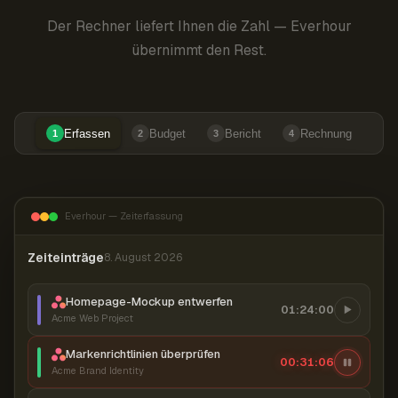
Der Rechner liefert Ihnen die Zahl — Everhour
übernimmt den Rest.
Erfassen
Budget
Bericht
Rechnung
1
2
3
4
Everhour — Zeiterfassung
Zeiteinträge
8. August 2026
Homepage-Mockup entwerfen
01:24:00
Acme Web Project
Markenrichtlinien überprüfen
00:31:07
Acme Brand Identity