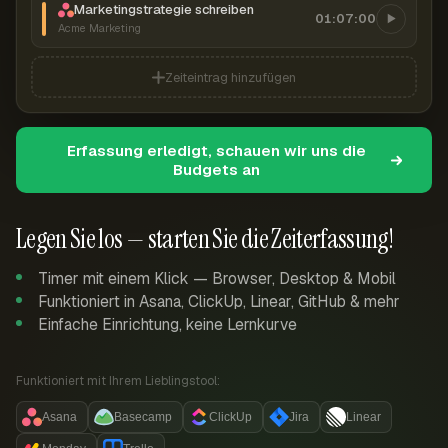
Marketingstrategie schreiben
01:07:00
Acme Marketing
Zeiteintrag hinzufügen
Erfassung erledigt, schauen wir uns die
Budgets an
Legen Sie los — starten Sie die Zeiterfassung!
Timer mit einem Klick — Browser, Desktop & Mobil
Funktioniert in Asana, ClickUp, Linear, GitHub & mehr
Einfache Einrichtung, keine Lernkurve
Funktioniert mit Ihrem Lieblingstool:
Asana
Basecamp
ClickUp
Jira
Linear