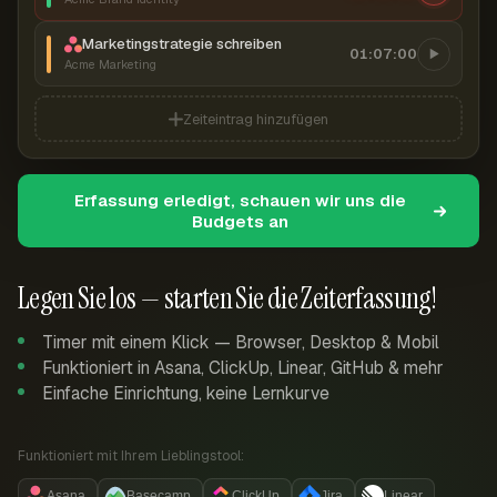
Marketingstrategie schreiben
01:07:00
Acme Marketing
Zeiteintrag hinzufügen
Erfassung erledigt, schauen wir uns die
Budgets an
Legen Sie los — starten Sie die Zeiterfassung!
Timer mit einem Klick — Browser, Desktop & Mobil
Funktioniert in Asana, ClickUp, Linear, GitHub & mehr
Einfache Einrichtung, keine Lernkurve
Funktioniert mit Ihrem Lieblingstool:
Asana
Basecamp
ClickUp
Jira
Linear