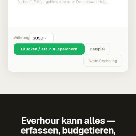
Währung
$
USD
Drucken / als PDF speichern
Beispiel
Neue Rechnung
Everhour kann alles —
erfassen, budgetieren,