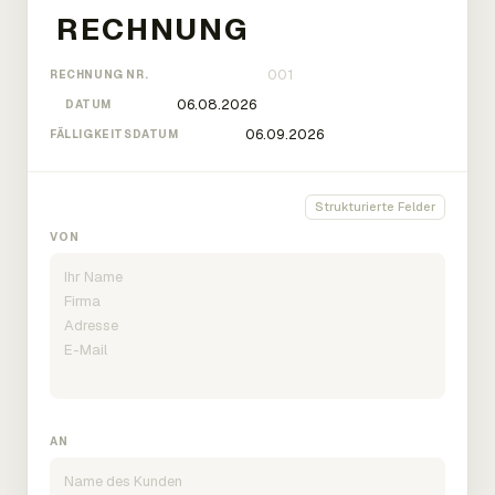
RECHNUNG NR.
DATUM
FÄLLIGKEITSDATUM
Strukturierte Felder
VON
AN