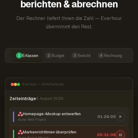
berichten & abrechnen
Der Rechner liefert Ihnen die Zahl — Everhour
übernimmt den Rest.
Erfassen
Budget
Bericht
Rechnung
1
2
3
4
Everhour — Zeiterfassung
Zeiteinträge
6. August 2026
Homepage-Mockup entwerfen
01:24:00
Acme Web Project
Markenrichtlinien überprüfen
00:31:07
Acme Brand Identity