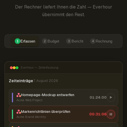
Der Rechner liefert Ihnen die Zahl — Everhour
übernimmt den Rest.
Erfassen
Budget
Bericht
Rechnung
1
2
3
4
Everhour — Zeiterfassung
Zeiteinträge
7. August 2026
Homepage-Mockup entwerfen
01:24:00
Acme Web Project
Markenrichtlinien überprüfen
00:31:06
Acme Brand Identity