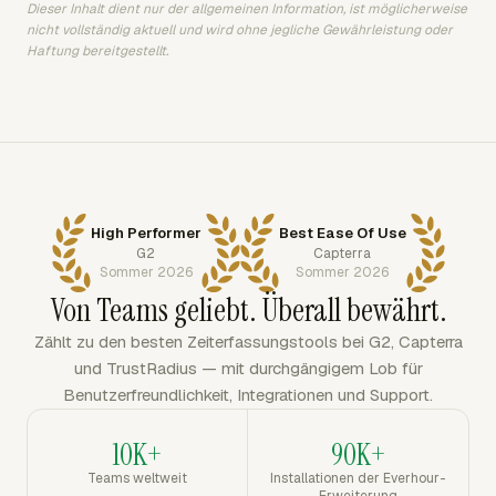
Dieser Inhalt dient nur der allgemeinen Information, ist möglicherweise
nicht vollständig aktuell und wird ohne jegliche Gewährleistung oder
Haftung bereitgestellt.
High Performer
Best Ease Of Use
G2
Capterra
Sommer 2026
Sommer 2026
Von Teams geliebt. Überall bewährt.
Zählt zu den besten Zeiterfassungstools bei G2, Capterra
und TrustRadius — mit durchgängigem Lob für
Benutzerfreundlichkeit, Integrationen und Support.
10K+
90K+
Teams weltweit
Installationen der Everhour-