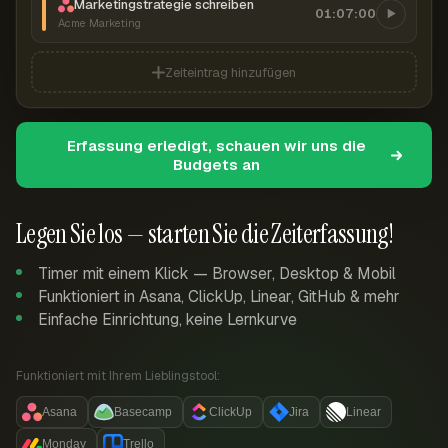
Marketingstrategie schreiben
01:07:00
Acme Marketing
Zeiteintrag hinzufügen
Erfassung erledigt, schauen wir uns die
Budgets an
Legen Sie los — starten Sie die Zeiterfassung!
Timer mit einem Klick — Browser, Desktop & Mobil
Funktioniert in Asana, ClickUp, Linear, GitHub & mehr
Einfache Einrichtung, keine Lernkurve
Funktioniert mit Ihrem Lieblingstool:
Asana
Basecamp
ClickUp
Jira
Linear
Monday
Trello