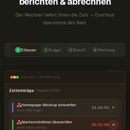
berichten & abrechnen
Der Rechner liefert Ihnen die Zahl — Everhour
übernimmt den Rest.
Erfassen
Budget
Bericht
Rechnung
1
2
3
4
Everhour — Zeiterfassung
Zeiteinträge
7. August 2026
Homepage-Mockup entwerfen
01:24:00
Acme Web Project
Markenrichtlinien überprüfen
00:31:07
Acme Brand Identity