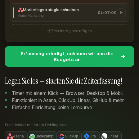
Marketingstrategie schreiben
01:07:00
Acme Marketing
Zeiteintrag hinzufügen
Erfassung erledigt, schauen wir uns die
Budgets an
Legen Sie los — starten Sie die Zeiterfassung!
Timer mit einem Klick — Browser, Desktop & Mobil
Funktioniert in Asana, ClickUp, Linear, GitHub & mehr
Einfache Einrichtung, keine Lernkurve
Funktioniert mit Ihrem Lieblingstool:
Asana
Basecamp
ClickUp
Jira
Linear