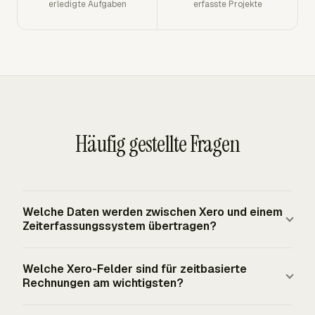
erledigte Aufgaben
erfasste Projekte
Häufig gestellte Fragen
Welche Daten werden zwischen Xero und einem
Zeiterfassungssystem übertragen?
Der praktische Ablauf ist Kundendaten von Xero in das
Welche Xero-Felder sind für zeitbasierte
Zeitsystem, Rechnungsdaten aus abrechenbarer Zeit und
Rechnungen am wichtigsten?
Ausgaben zurück zu Xero sowie Rechnungsstatusdaten
zurück in das Zeitsystem. Die exportierte Rechnung wird
Kontakt, Positionen, Ausstellungsdatum,