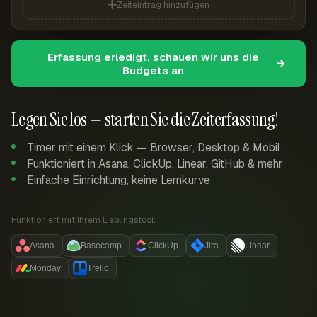
Zeiteintrag hinzufügen
Erfassung erledigt, schauen wir uns die
Budgets an
Legen Sie los — starten Sie die Zeiterfassung!
Timer mit einem Klick — Browser, Desktop & Mobil
Funktioniert in Asana, ClickUp, Linear, GitHub & mehr
Einfache Einrichtung, keine Lernkurve
Funktioniert mit Ihrem Lieblingstool:
Asana
Basecamp
ClickUp
Jira
Linear
Monday
Trello