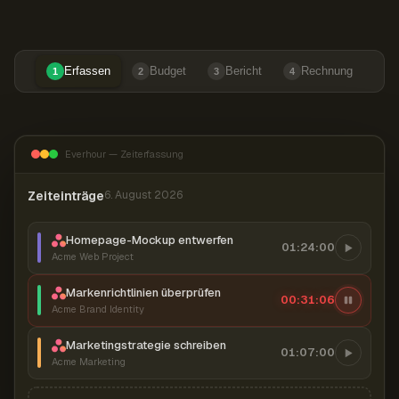
Erfassen
Budget
Bericht
Rechnung
1
2
3
4
Everhour — Zeiterfassung
Zeiteinträge
6. August 2026
Homepage-Mockup entwerfen
01:24:00
Acme Web Project
Markenrichtlinien überprüfen
00:31:07
Acme Brand Identity
Marketingstrategie schreiben
01:07:00
Acme Marketing