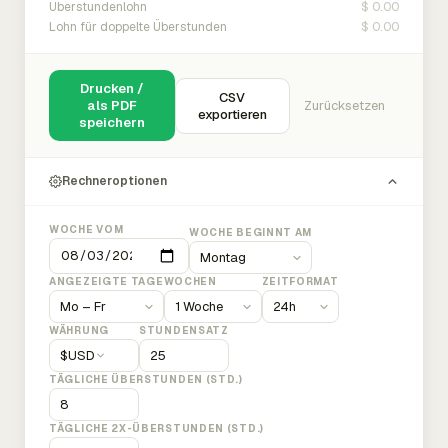
$ 0.00
Überstundenlohn
$ 0.00
Lohn für doppelte Überstunden
Drucken /
CSV
als PDF
Zurücksetzen
exportieren
speichern
Rechneroptionen
WOCHE VOM
WOCHE BEGINNT AM
ANGEZEIGTE TAGE
WOCHEN
ZEITFORMAT
WÄHRUNG
STUNDENSATZ
$
USD
TÄGLICHE ÜBERSTUNDEN (STD.)
TÄGLICHE 2X-ÜBERSTUNDEN (STD.)