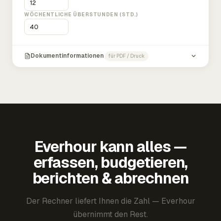
WÖCHENTLICHE ÜBERSTUNDEN (STD.)
Dokumentinformationen
für PDF / Druck
Everhour kann alles —
erfassen, budgetieren,
berichten & abrechnen
Der Rechner liefert Ihnen die Zahl — Everhour
übernimmt den Rest.