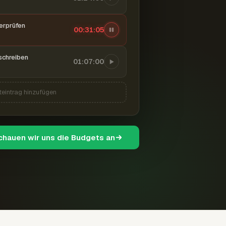
berprüfen
00:31:06
schreiben
01:07:00
teintrag hinzufügen
schauen wir uns die Budgets an