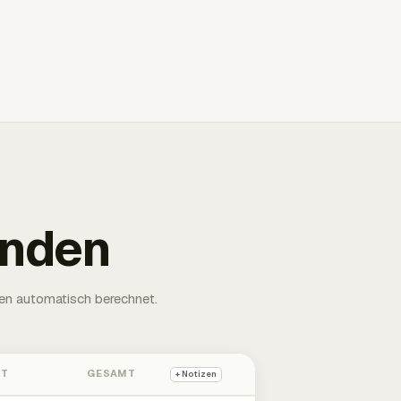
unden
en automatisch berechnet.
HT
GESAMT
+ Notizen