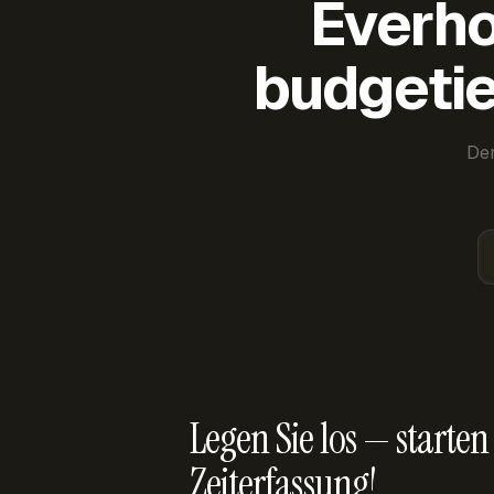
Everho
budgetie
Der
Legen Sie los — starten 
Zeiterfassung!