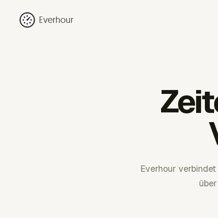
Everhour
Zei
Everhour verbindet
über