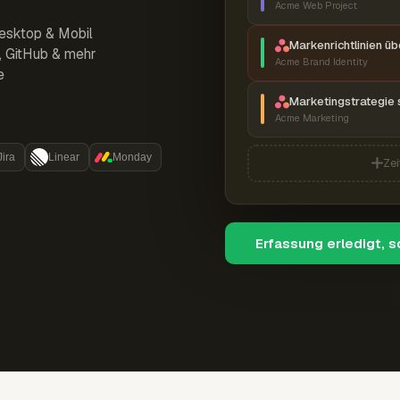
Acme Web Project
esktop & Mobil
Markenrichtlinien ü
r, GitHub & mehr
Acme Brand Identity
e
Marketingstrategie 
Acme Marketing
Jira
Linear
Monday
Zei
Erfassung erledigt, 