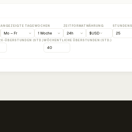
M
ANGEZEIGTE TAGE
WOCHEN
ZEITFORMAT
WÄHRUNG
STUNDENS
$
USD
2X-ÜBERSTUNDEN (STD.)
WÖCHENTLICHE ÜBERSTUNDEN (STD.)