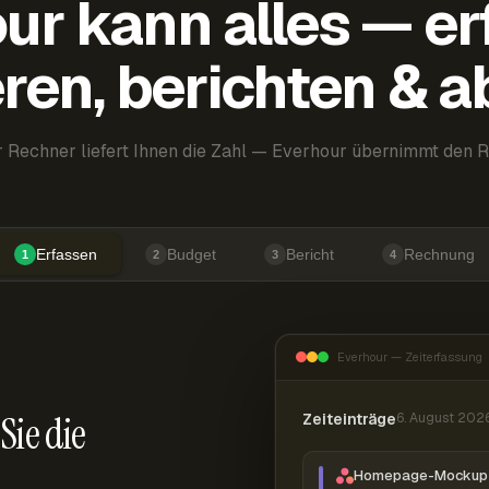
ur kann alles — er
ren, berichten & 
 Rechner liefert Ihnen die Zahl — Everhour übernimmt den R
Erfassen
Budget
Bericht
Rechnung
1
2
3
4
Everhour — Zeiterfassung
Sie die
Zeiteinträge
6. August 202
Homepage-Mockup 