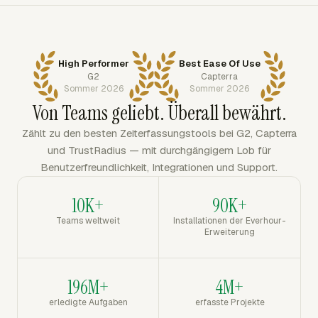
High Performer
Best Ease Of Use
G2
Capterra
Sommer 2026
Sommer 2026
Von Teams geliebt. Überall bewährt.
Zählt zu den besten Zeiterfassungstools bei G2, Capterra
und TrustRadius — mit durchgängigem Lob für
Benutzerfreundlichkeit, Integrationen und Support.
10K+
90K+
Teams weltweit
Installationen der Everhour-
Erweiterung
196M+
4M+
erledigte Aufgaben
erfasste Projekte