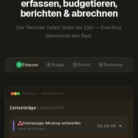
erfassen, budgetieren,
berichten & abrechnen
Der Rechner liefert Ihnen die Zahl — Everhour
übernimmt den Rest.
Erfassen
Budget
Bericht
Rechnung
1
2
3
4
Everhour — Zeiterfassung
Zeiteinträge
6. August 2026
Homepage-Mockup entwerfen
01:24:00
Acme Web Project