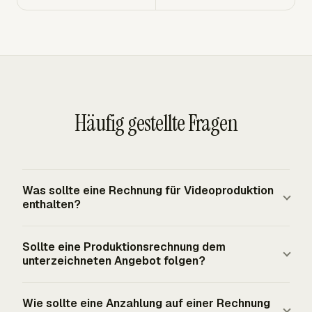
Häufig gestellte Fragen
Was sollte eine Rechnung für Videoproduktion
enthalten?
Eine Rechnung für Videoproduktion sollte die
Sollte eine Produktionsrechnung dem
Produktionsfirma, den Kunden, den Projektnamen, die
unterzeichneten Angebot folgen?
Rechnungsnummer, das Rechnungsdatum, die
Zahlungsbedingungen, Überweisungsdetails, den
Ja. Die Rechnung sollte dem unterzeichneten Angebot,
Wie sollte eine Anzahlung auf einer Rechnung
Verweis auf das genehmigte Angebot oder die
Vertrag oder der Bestellung folgen, weil dieses