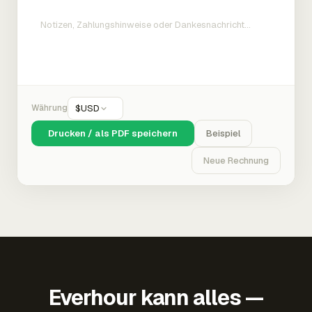
Währung
$
USD
Drucken / als PDF speichern
Beispiel
Neue Rechnung
Everhour kann alles —