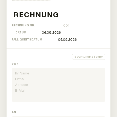
RECHNUNG NR.
DATUM
FÄLLIGKEITSDATUM
Strukturierte Felder
VON
AN