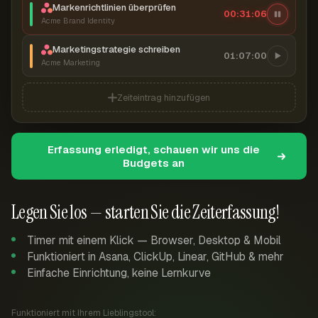
Markenrichtlinien überprüfen
00:31:07
Acme Brand Identity
Marketingstrategie schreiben
01:07:00
Acme Marketing
Zeiteintrag hinzufügen
Erfassung erledigt, schauen wir uns die
Budgets an
Legen Sie los — starten Sie die Zeiterfassung!
Timer mit einem Klick — Browser, Desktop & Mobil
Funktioniert in Asana, ClickUp, Linear, GitHub & mehr
Einfache Einrichtung, keine Lernkurve
Funktioniert mit Ihrem Lieblingstool: