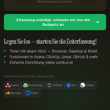
Zeiteintrag hinzufügen
Erfassung erledigt, schauen wir uns die
Budgets an
Legen Sie los — starten Sie die Zeiterfassung!
Timer mit einem Klick — Browser, Desktop & Mobil
Funktioniert in Asana, ClickUp, Linear, GitHub & mehr
Einfache Einrichtung, keine Lernkurve
Funktioniert mit Ihrem Lieblingstool:
Asana
Basecamp
ClickUp
Jira
Linear
Monday
Trello