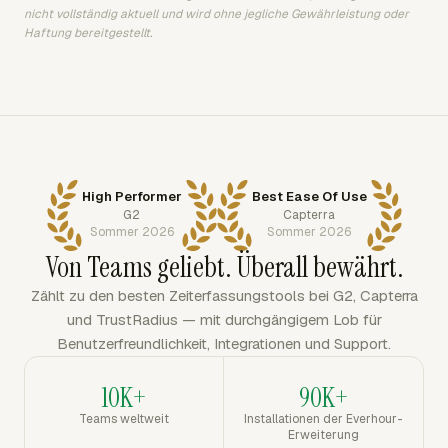
nicht vollständig aktuell und wird ohne jegliche Gewährleistung oder
Haftung bereitgestellt.
High Performer
Best Ease Of Use
G2
Capterra
Sommer 2026
Sommer 2026
Von Teams geliebt. Überall bewährt.
Zählt zu den besten Zeiterfassungstools bei G2, Capterra
und TrustRadius — mit durchgängigem Lob für
Benutzerfreundlichkeit, Integrationen und Support.
10K+
90K+
Teams weltweit
Installationen der Everhour-
Erweiterung