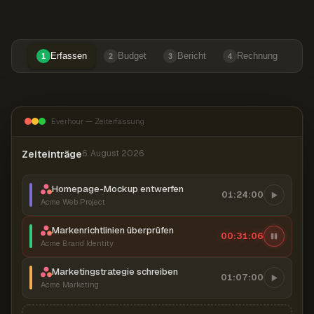
Erfassen
Budget
Bericht
Rechnung
1
2
3
4
Everhour — Zeiterfassung
Zeiteinträge
6. August 2026
Homepage-Mockup entwerfen
01:24:00
Acme Web Project
Markenrichtlinien überprüfen
00:31:07
Acme Brand Identity
Marketingstrategie schreiben
01:07:00
Acme Marketing