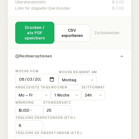
$ 0.00
Überstundenlohn
$ 0.00
Lohn für doppelte Überstunden
Drucken /
CSV
als PDF
Zurücksetzen
exportieren
speichern
Rechneroptionen
WOCHE VOM
WOCHE BEGINNT AM
ANGEZEIGTE TAGE
WOCHEN
ZEITFORMAT
WÄHRUNG
STUNDENSATZ
$
USD
TÄGLICHE ÜBERSTUNDEN (STD.)
TÄGLICHE 2X-ÜBERSTUNDEN (STD.)