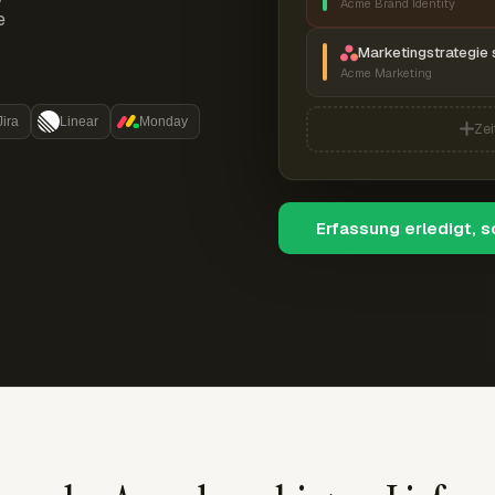
Acme Brand Identity
e
Marketingstrategie 
Acme Marketing
Jira
Linear
Monday
Zei
Erfassung erledigt, 