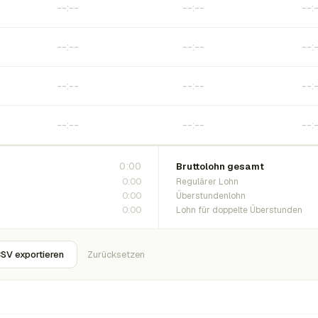
0:00
Bruttolohn gesamt
0:00
Regulärer Lohn
0:00
Überstundenlohn
0:00
Lohn für doppelte Überstunden
SV exportieren
Zurücksetzen