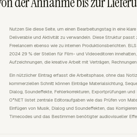
von der Annahme bis zur Lieferu
Nutzen Sie diese Seite, um einen Bearbeitungstag in eine klar
Deliverable und Aktivität zu verwandeln. Diese Struktur pas
Freelancern ebenso wie zu internen Produktionsberichten. BLS
2024 29 % der Stellen für Film- und Videoeditoren innehatten,
Aufzeichnungen, die kreative Arbeit mit Verträgen, Rechnunge
Ein nützlicher Eintrag erfasst die Arbeitsphase, ohne das Noti
kommerziellen Schnitt können Einträge Materialsichtung, Sequ
Dialog, Soundeffekte, Fehlerkorrekturen, Exportprüfungen un
O*NET listet zentrale Editoraufgaben wie das Prüfen von Mat
Einfügen von Musik, Dialog und Soundeffekten, das Korrigieren 
Timecodes und das Bestimmen benötigter audiovisueller Effek