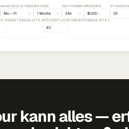
M
ANGEZEIGTE TAGE
WOCHEN
ZEITFORMAT
WÄHRUNG
STUNDENS
$
USD
2X-ÜBERSTUNDEN (STD.)
WÖCHENTLICHE ÜBERSTUNDEN (STD.)
ur kann alles — er