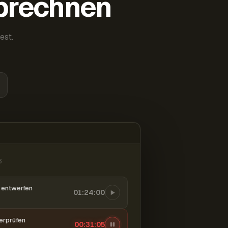
abrechnen
est.
6
entwerfen
01:24:00
berprüfen
00:31:06