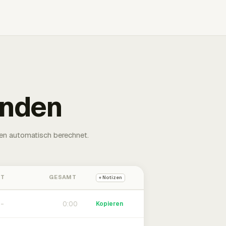
unden
en automatisch berechnet.
HT
GESAMT
+ Notizen
0:00
Kopieren