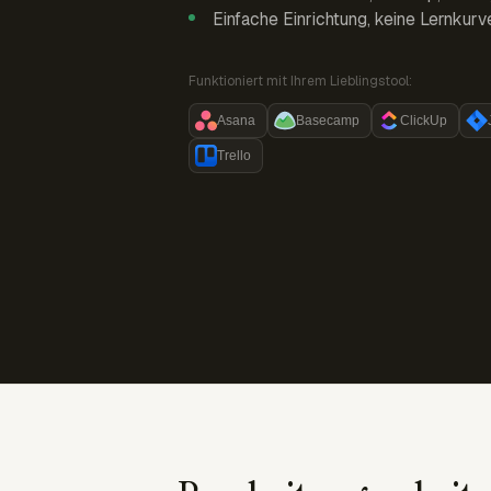
Einfache Einrichtung, keine Lernkurv
Funktioniert mit Ihrem Lieblingstool:
Asana
Basecamp
ClickUp
Trello