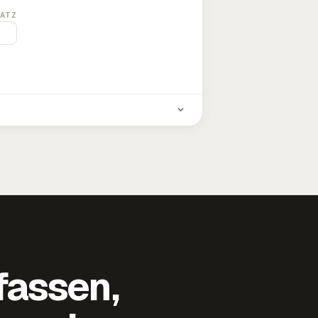
ATZ
fassen,