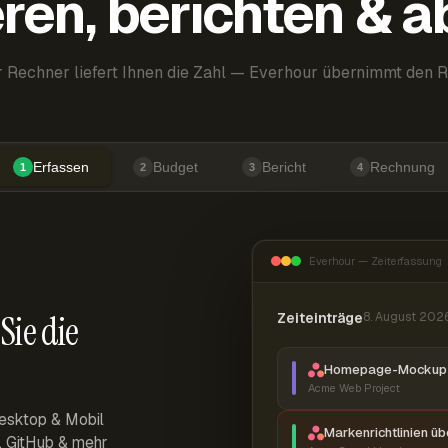
ren, berichten & 
 Rechner liefert Ihnen die Zahl — Everhour übernimmt den R
Erfassen
Budget
Bericht
Rechnung
1
2
3
4
Everhour — Zeiterfassung
Sie die
Zeiteinträge
8. August 202
Homepage-Mockup 
Acme Web Project
esktop & Mobil
Markenrichtlinien ü
r, GitHub & mehr