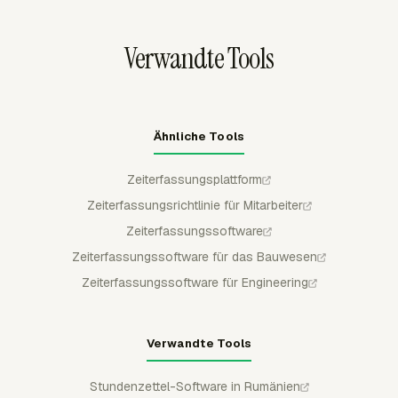
Aufzeichnungen aufbewahren.
vermeiden und sollten nur die Informationen erheben, die
und Budgetwarnungen bei 75 %, 90 %, 100 % oder
sie benötigen, sie sicher aufbewahren und sicher
benutzerdefinierten Schwellenwerten erhalten, bevor eine
Verwandte Tools
entsorgen.
Kampagne ihr Limit überschreitet.
Ähnliche Tools
Zeiterfassungsplattform
Zeiterfassungsrichtlinie für Mitarbeiter
Zeiterfassungssoftware
Zeiterfassungssoftware für das Bauwesen
Zeiterfassungssoftware für Engineering
Verwandte Tools
Stundenzettel-Software in Rumänien