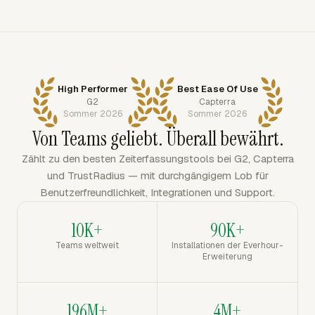
High Performer
Best Ease Of Use
G2
Capterra
Sommer 2026
Sommer 2026
Von Teams geliebt. Überall bewährt.
Zählt zu den besten Zeiterfassungstools bei G2, Capterra
und TrustRadius — mit durchgängigem Lob für
Benutzerfreundlichkeit, Integrationen und Support.
10K+
90K+
Teams weltweit
Installationen der Everhour-
Erweiterung
196M+
4M+