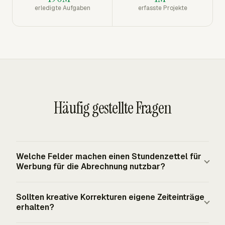
erledigte Aufgaben
erfasste Projekte
Häufig gestellte Fragen
Welche Felder machen einen Stundenzettel für
Werbung für die Abrechnung nutzbar?
Ein abrechnungsfertiger Stundenzettel für Werbung
Sollten kreative Korrekturen eigene Zeiteinträge
benötigt den Mitarbeiter, das Datum, den Kunden, die
erhalten?
Kampagne oder das Projekt, die Aufgabe, die Stunden,