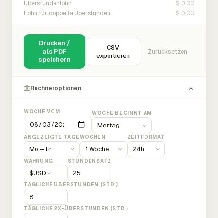
$ 0.00
Überstundenlohn
$ 0.00
Lohn für doppelte Überstunden
Drucken /
CSV
als PDF
Zurücksetzen
exportieren
speichern
Rechneroptionen
WOCHE VOM
WOCHE BEGINNT AM
ANGEZEIGTE TAGE
WOCHEN
ZEITFORMAT
WÄHRUNG
STUNDENSATZ
$
USD
TÄGLICHE ÜBERSTUNDEN (STD.)
TÄGLICHE 2X-ÜBERSTUNDEN (STD.)