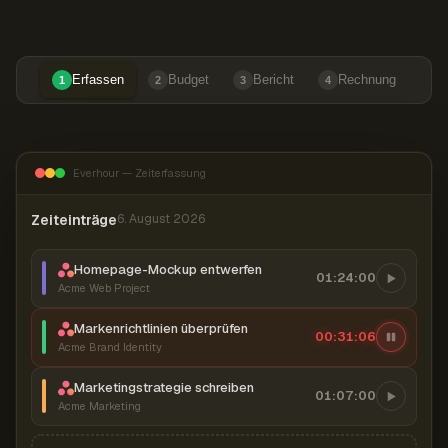
Erfassen
Budget
Bericht
Rechnung
1
2
3
4
Everhour — Zeiterfassung
Zeiteinträge
6. August 2026
Homepage-Mockup entwerfen
01:24:00
Acme Web Project
Markenrichtlinien überprüfen
00:31:07
Acme Brand Identity
Marketingstrategie schreiben
01:07:00
Acme Marketing