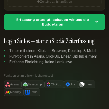
Zeiteintrag hinzufügen
Erfassung erledigt, schauen wir uns die
Budgets an
Legen Sie los — starten Sie die Zeiterfassung!
Timer mit einem Klick — Browser, Desktop & Mobil
Funktioniert in Asana, ClickUp, Linear, GitHub & mehr
Einfache Einrichtung, keine Lernkurve
Funktioniert mit Ihrem Lieblingstool:
Asana
Basecamp
ClickUp
Jira
Linear
Monday
Trello