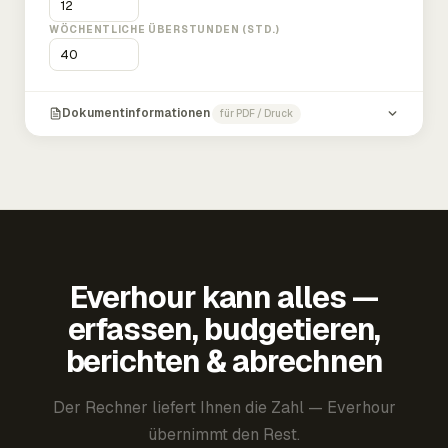
WÖCHENTLICHE ÜBERSTUNDEN (STD.)
Dokumentinformationen
für PDF / Druck
Everhour kann alles —
erfassen, budgetieren,
berichten & abrechnen
Der Rechner liefert Ihnen die Zahl — Everhour
übernimmt den Rest.