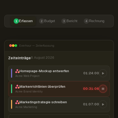
Erfassen
Budget
Bericht
Rechnung
1
2
3
4
Everhour — Zeiterfassung
Zeiteinträge
8. August 2026
Homepage-Mockup entwerfen
01:24:00
Acme Web Project
Markenrichtlinien überprüfen
00:31:07
Acme Brand Identity
Marketingstrategie schreiben
01:07:00
Acme Marketing