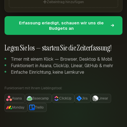
Zeiteintrag hinzufügen
Erfassung erledigt, schauen wir uns die
Budgets an
Legen Sie los — starten Sie die Zeiterfassung!
Timer mit einem Klick — Browser, Desktop & Mobil
Funktioniert in Asana, ClickUp, Linear, GitHub & mehr
Einfache Einrichtung, keine Lernkurve
Funktioniert mit Ihrem Lieblingstool:
Asana
Basecamp
ClickUp
Jira
Linear
Monday
Trello