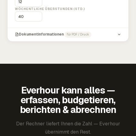
WÖCHENTLICHE ÜBERSTUNDEN (STD.)
Dokumentinformationen
für PDF / Druck
Everhour kann alles —
erfassen, budgetieren,
berichten & abrechnen
Der Rechner liefert Ihnen die Zahl — Everhour
übernimmt den Rest.