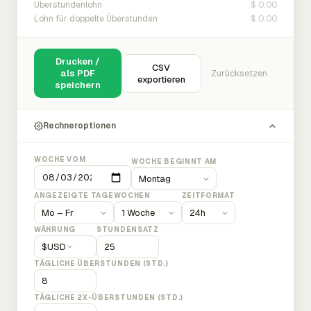
$ 0.00
Überstundenlohn
$ 0.00
Lohn für doppelte Überstunden
Drucken /
CSV
als PDF
Zurücksetzen
exportieren
speichern
Rechneroptionen
WOCHE VOM
WOCHE BEGINNT AM
ANGEZEIGTE TAGE
WOCHEN
ZEITFORMAT
WÄHRUNG
STUNDENSATZ
$
USD
TÄGLICHE ÜBERSTUNDEN (STD.)
TÄGLICHE 2X-ÜBERSTUNDEN (STD.)