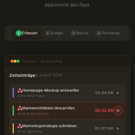
übernimmt den Rest.
Erfassen
Budget
Bericht
Rechnung
1
2
3
4
Everhour — Zeiterfassung
Zeiteinträge
9. August 2026
Homepage-Mockup entwerfen
01:24:00
Acme Web Project
Markenrichtlinien überprüfen
00:31:07
Acme Brand Identity
Marketingstrategie schreiben
01:07:00
Acme Marketing