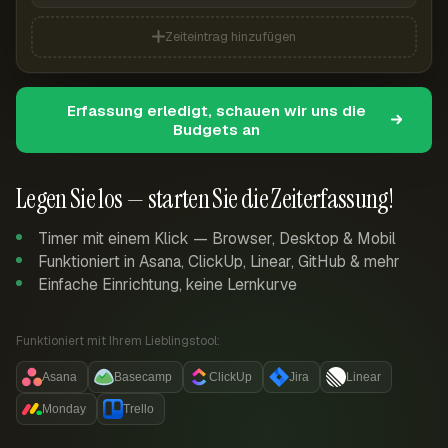
Zeiteintrag hinzufügen
Erfassung erledigt, schauen wir uns die
Budgets an
Legen Sie los — starten Sie die Zeiterfassung!
Timer mit einem Klick — Browser, Desktop & Mobil
Funktioniert in Asana, ClickUp, Linear, GitHub & mehr
Einfache Einrichtung, keine Lernkurve
Funktioniert mit Ihrem Lieblingstool:
Asana
Basecamp
ClickUp
Jira
Linear
Monday
Trello