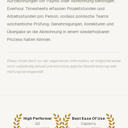
Aufzeichnungen vor Payroll oder Abrechnung benötigen.
Everhour Timesheets erfassen Projektstunden und
Arbeitsstunden pro Person, sodass polnische Teams
wöchentliche Prüfung, Genehmigungen, Korrekturen und
Übergabe an die Abrechnung in einem wiederholbaren
Prozess halten können.
Dieser Inhalt dient nur der allgemeinen Information, ist möglicherweise
nicht vollständig aktuell und wird ohne jegliche Gewährleistung oder
Haftung bereitgestellt.
High Performer
Best Ease Of Use
G2
Capterra