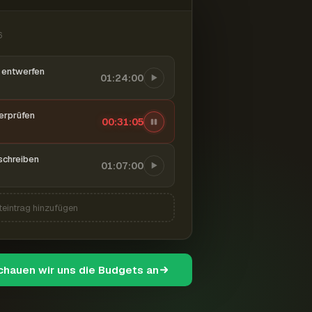
6
entwerfen
01:24:00
berprüfen
00:31:06
schreiben
01:07:00
teintrag hinzufügen
schauen wir uns die Budgets an