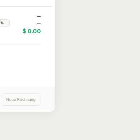
—
—
$ 0.00
Neue Rechnung