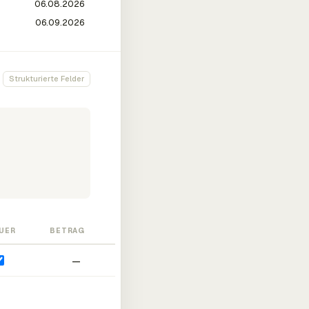
Strukturierte Felder
UER
BETRAG
—