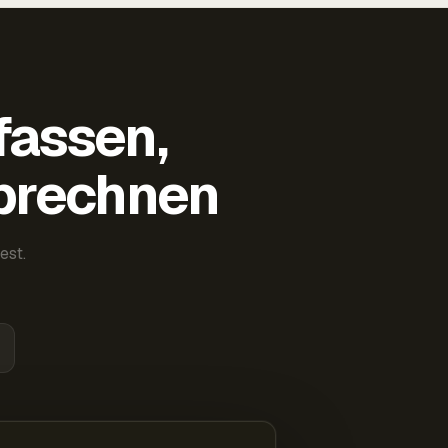
fassen,
abrechnen
est.