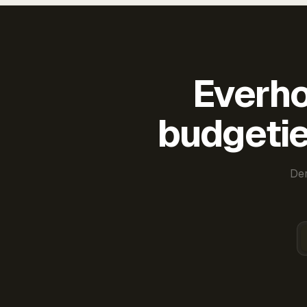
Everho
budgetie
Der