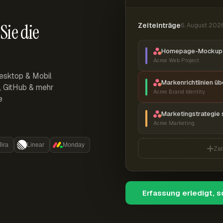
Sie die
Zeiteinträge
6. August 202
Homepage-Mockup 
Acme Web Project
esktop & Mobil
Markenrichtlinien ü
r, GitHub & mehr
Acme Brand Identity
e
Marketingstrategie 
Acme Marketing
Jira
Linear
Monday
Zei
Erfassung erledigt, 