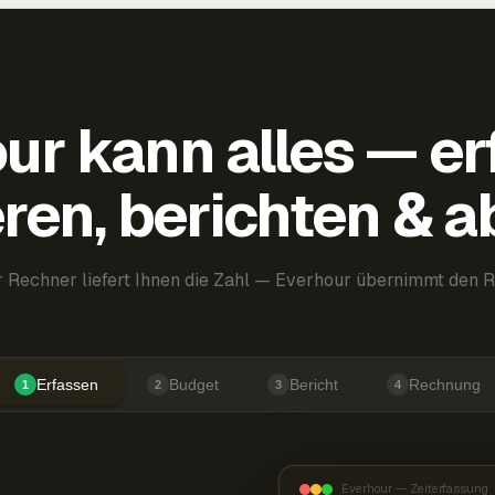
ur kann alles — er
ren, berichten & 
 Rechner liefert Ihnen die Zahl — Everhour übernimmt den R
Erfassen
Budget
Bericht
Rechnung
1
2
3
4
Everhour — Zeiterfassung