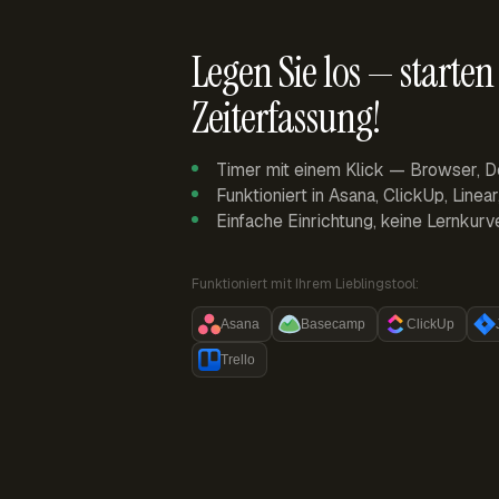
Legen Sie los — starten 
Zeiterfassung!
Timer mit einem Klick — Browser, D
Funktioniert in Asana, ClickUp, Linea
Einfache Einrichtung, keine Lernkurv
Funktioniert mit Ihrem Lieblingstool:
Asana
Basecamp
ClickUp
Trello