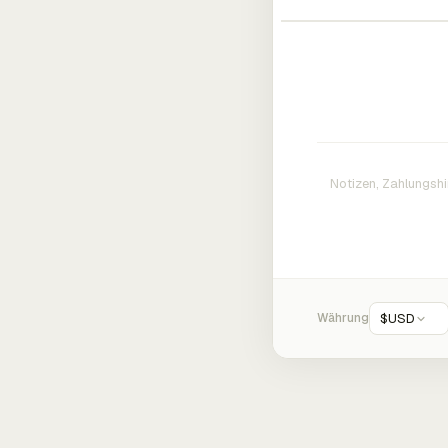
Währung
$
USD