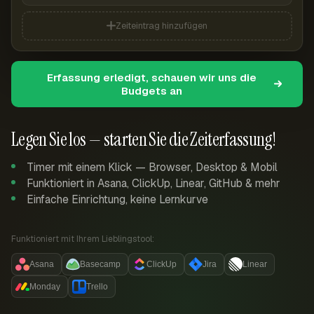
Zeiteintrag hinzufügen
Erfassung erledigt, schauen wir uns die
Budgets an
Legen Sie los — starten Sie die Zeiterfassung!
Timer mit einem Klick — Browser, Desktop & Mobil
Funktioniert in Asana, ClickUp, Linear, GitHub & mehr
Einfache Einrichtung, keine Lernkurve
Funktioniert mit Ihrem Lieblingstool:
Asana
Basecamp
ClickUp
Jira
Linear
Monday
Trello