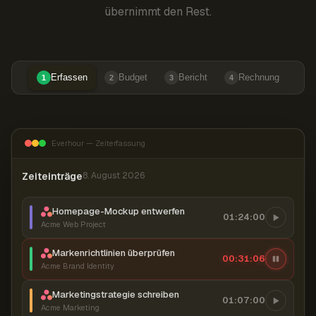
übernimmt den Rest.
Erfassen
Budget
Bericht
Rechnung
1
2
3
4
Everhour — Zeiterfassung
Zeiteinträge
8. August 2026
Homepage-Mockup entwerfen
01:24:00
Acme Web Project
Markenrichtlinien überprüfen
00:31:07
Acme Brand Identity
Marketingstrategie schreiben
01:07:00
Acme Marketing